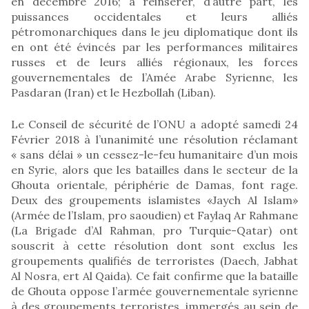
en décembre 2016; à réinsérer, d’autre part, les
puissances occidentales et leurs alliés
pétromonarchiques dans le jeu diplomatique dont ils
en ont été évincés par les performances militaires
russes et de leurs alliés régionaux, les forces
gouvernementales de l’Amée Arabe Syrienne, les
Pasdaran (Iran) et le Hezbollah (Liban).
Le Conseil de sécurité de l’ONU a adopté samedi 24
Février 2018 à l’unanimité une résolution réclamant
« sans délai » un cessez-le-feu humanitaire d’un mois
en Syrie, alors que les batailles dans le secteur de la
Ghouta orientale, périphérie de Damas, font rage.
Deux des groupements islamistes «Jaych Al Islam»
(Armée de l’Islam, pro saoudien) et Faylaq Ar Rahmane
(La Brigade d’Al Rahman, pro Turquie-Qatar) ont
souscrit à cette résolution dont sont exclus les
groupements qualifiés de terroristes (Daech, Jabhat
Al Nosra, ert Al Qaida). Ce fait confirme que la bataille
de Ghouta oppose l’armée gouvernementale syrienne
à des groupements terroristes, immergés au sein de