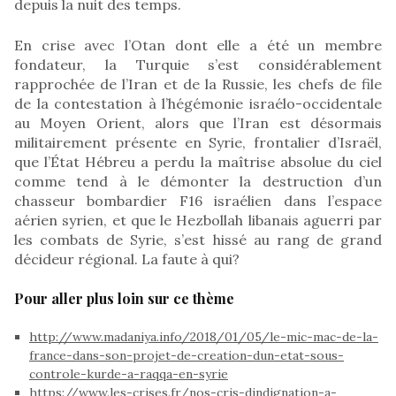
depuis la nuit des temps.
En crise avec l’Otan dont elle a été un membre
fondateur, la Turquie s’est considérablement
rapprochée de l’Iran et de la Russie, les chefs de file
de la contestation à l’hégémonie israélo-occidentale
au Moyen Orient, alors que l’Iran est désormais
militairement présente en Syrie, frontalier d’Israël,
que l’État Hébreu a perdu la maîtrise absolue du ciel
comme tend à le démonter la destruction d’un
chasseur bombardier F16 israélien dans l’espace
aérien syrien, et que le Hezbollah libanais aguerri par
les combats de Syrie, s’est hissé au rang de grand
décideur régional. La faute à qui?
Pour aller plus loin sur ce thème
http://www.madaniya.info/2018/01/05/le-mic-mac-de-la-
france-dans-son-projet-de-creation-dun-etat-sous-
controle-kurde-a-raqqa-en-syrie
https://www.les-crises.fr/nos-cris-dindignation-a-