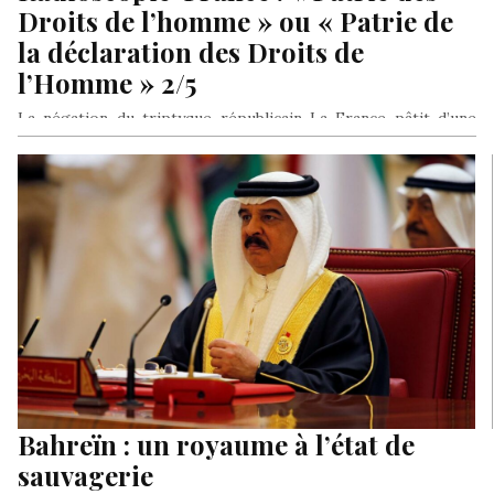
Droits de l’homme » ou « Patrie de
la déclaration des Droits de
l’Homme » 2/5
La négation du triptyque républicain La France pâtit d’une
nostalgie de grandeur. Le triptyque républicain (Liberté,
Egalité, Fraternité) relève davantage…
Bahreïn : un royaume à l’état de
sauvagerie