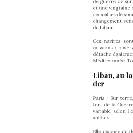
de guerre de sur
et une vingtaine d
recueillies de sou
changement sens
du Liban.
Ces navires son
missions d’observ
détache égalemen
Méditerranée. Tou
Liban, au l
der
Paris – Sur terr
fort de la Guerr
variable selon l
soldats.
Elle dispose de 