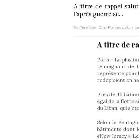
A titre de rappel salu
l’après guerre se…
Par : René Naba
- Dans : Flashbacks Liban
- Le
A titre de r
Paris – La plus i
témoignant de l
représente pour 
redéploient en ha
Près de 40 bâtime
égal de la flotte 
du Liban, qui s’ét
Selon le Pentago
bâtiments dont l
«New Jersey ». Le