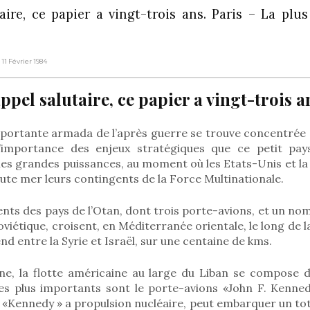
taire, ce papier a vingt-trois ans. Paris – La pl
 11 Février 1984
appel salutaire, ce papier a vingt-trois a
mportante armada de l’après guerre se trouve concentrée 
’importance des enjeux stratégiques que ce petit pa
les grandes puissances, au moment où les Etats-Unis et l
ute mer leurs contingents de la Force Multinationale.
nts des pays de l’Otan, dont trois porte-avions, et un n
soviétique, croisent, en Méditerranée orientale, le long de
end entre la Syrie et Israël, sur une centaine de kms.
ne, la flotte américaine au large du Liban se compose d
es plus importants sont le porte-avions «John F. Kennedy
 «Kennedy » a propulsion nucléaire, peut embarquer un tot