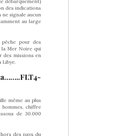
 de débarquement)
lon des indications
on ne signale aucun
tamment au large
e pêche pour des
e la Mer Noire qui
r des missions en
 Libye.
ada……..FLT4-
ille même au plus
0 hommes, chiffre
dessous de 30.000
 hors des pays du