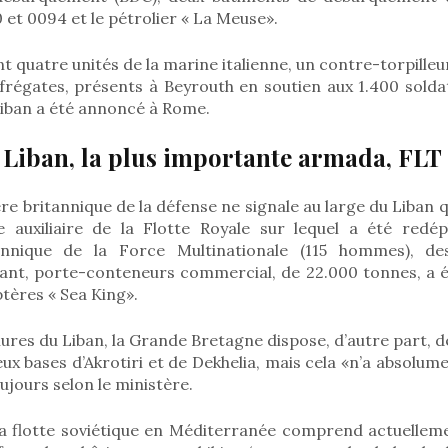
 et 0094 et le pétrolier « La Meuse».
nt quatre unités de la marine italienne, un contre-torpille
frégates, présents à Beyrouth en soutien aux 1.400 soldat
Liban a été annoncé à Rome.
 Liban, la plus importante armada, FLT 
ère britannique de la défense ne signale au large du Liban 
re auxiliaire de la Flotte Royale sur lequel a été redé
annique de la Force Multinationale (115 hommes), d
liant, porte-conteneurs commercial, de 22.000 tonnes, a
ptères « Sea King».
ures du Liban, la Grande Bretagne dispose, d’autre part,
ux bases d’Akrotiri et de Dekhelia, mais cela «n’a absolu
oujours selon le ministère.
la flotte soviétique en Méditerranée comprend actuellem