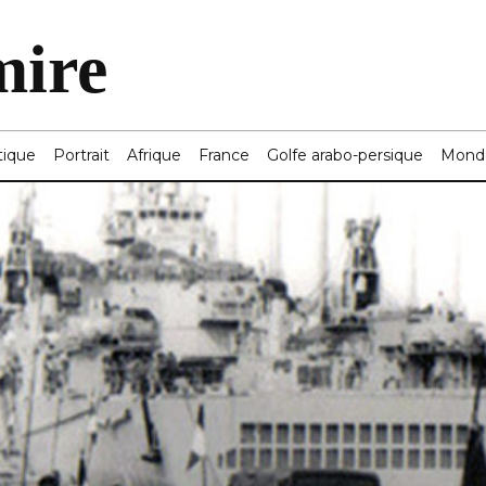
mire
tique
Portrait
Afrique
France
Golfe arabo-persique
Mond