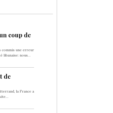
 un coup de
pas commis une erreur
té libanaise: nous…
t de
terrand, la France a
site…