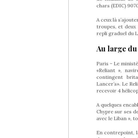
chars (EDIC) 9070
A ceux là s’ajoute
troupes, et deux 
repli graduel du 
Au large du
Paris – Le minist
«Reliant », navi
contingent brit
Lancer’s». Le Re
recevoir 4 hélico
A quelques encabl
Chypre sur ses de
avec le Liban », t
En contrepoint, 