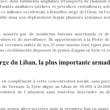
face, deux bâtiments amphibies (transports de chalands
’unités auxiliaires (ateliers, et pétroliers ravitailleurs), se
rce militaire occidentale à Bruxelles, siège de l’Otan, où l’
ible dans son déploiement depuis plusieurs semaines no
t assistés par de nombreux bateaux marchands et d
ation et de surveillance. Ils appartiennent à la Flotte d
t certaines unités de ses 25 sous-marins tous types pou
s ces bâtiments disposent de points d’appui en Syrie et en
arge du Liban, la plus importante arm
e, en complément à cette concentration navale, sans pare
e du Vietnam, la Syrie aligne au Liban de 30.000 à 50.00
’évolution de l situation sans toutefois descendre au 
deux armes ultra-secrètes pour la première fois en usage