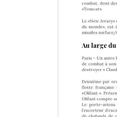
combat, dont des
«Tomcat».
Le «New Jersey» s
du monde», est é
missiles surface/
Au large du
Paris – Un autre 
de combat à son b
destroyer « Claude
Deuxième par ord
flotte français
«Olifant ». Prése
Olifant compte ac
Le porte-avions
l’escorteur d’esc
de chalands de 