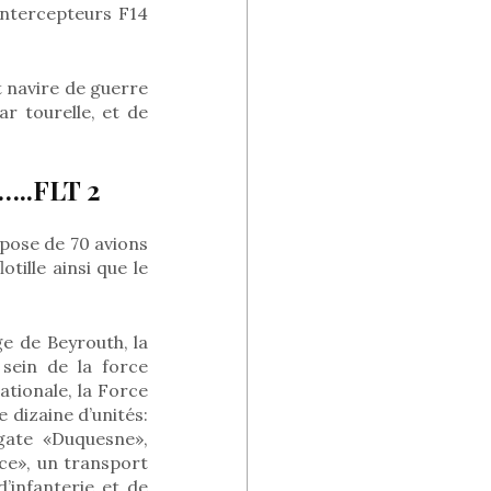
intercepteurs F14
t navire de guerre
r tourelle, et de
…..FLT 2
spose de 70 avions
tille ainsi que le
e de Beyrouth, la
sein de la force
ationale, la Force
 dizaine d’unités:
gate «Duquesne»,
nce», un transport
infanterie et de