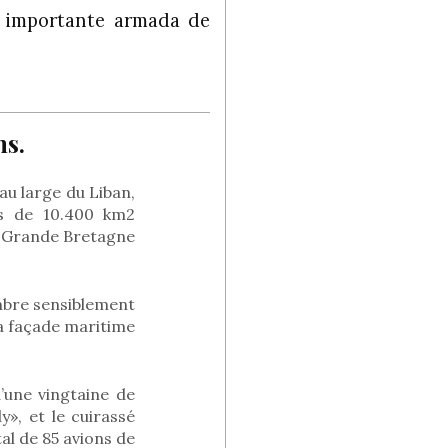
us importante armada de
ns.
au large du Liban,
ys de 10.400 km2
a Grande Bretagne
ombre sensiblement
 la façade maritime
’une vingtaine de
», et le cuirassé
al de 85 avions de