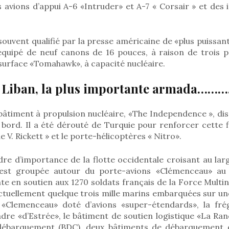
 avions d’appui A-6 «Intruder» et A-7 « Corsair » et des 
ouvent qualifié par la presse américaine de «plus puissan
quipé de neuf canons de 16 pouces, à raison de trois pa
surface «Tomahawk», à capacité nucléaire.
 Liban, la plus importante armada………
bâtiment à propulsion nucléaire, «The Independence », di
ord. Il a été dérouté de Turquie pour renforcer cette flo
 V. Rickett » et le porte-hélicoptères « Nitro».
re d’importance de la flotte occidentale croisant au larg
e est groupée autour du porte-avions «Clémenceau» au 
nte en soutien aux 1270 soldats français de la Force Multin
tuellement quelque trois mille marins embarquées sur une
 «Clemenceau» doté d’avions «super-étendards», la fré
adre «d’Estrée», le bâtiment de soutien logistique «La Ra
débarquement (BDC), deux bâtiments de débarquement d’