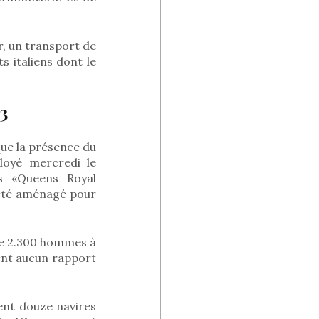
ur, un transport de
s italiens dont le
3
que la présence du
ployé mercredi le
es «Queens Royal
 été aménagé pour
 de 2.300 hommes à
ment aucun rapport
ent douze navires