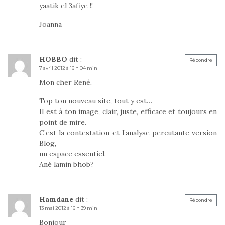
yaatik el 3afiye !!
Joanna
HOBBO
dit :
Répondre
7 avril 2012 à 16 h 04 min
Mon cher René,
Top ton nouveau site, tout y est…
Il est à ton image, clair, juste, efficace et toujours en
point de mire.
C’est la contestation et l’analyse percutante version
Blog,
un espace essentiel.
Ané lamin bhob?
Hamdane
dit :
Répondre
13 mai 2012 à 16 h 39 min
Bonjour