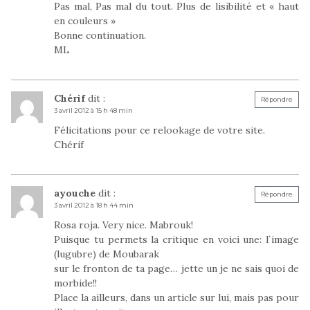
Pas mal, Pas mal du tout. Plus de lisibilité et « haut
en couleurs »
Bonne continuation.
ML
Chérif
dit :
Répondre
3 avril 2012 à 15 h 48 min
Félicitations pour ce relookage de votre site.
Chérif
ayouche
dit :
Répondre
3 avril 2012 à 18 h 44 min
Rosa roja. Very nice. Mabrouk!
Puisque tu permets la critique en voici une: l`image
(lugubre) de Moubarak
sur le fronton de ta page… jette un je ne sais quoi de
morbide!!
Place la ailleurs, dans un article sur lui, mais pas pour