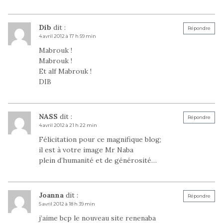
Dib
dit :
Répondre
4 avril 2012 à 17 h 59 min
Mabrouk !
Mabrouk !
Et alf Mabrouk !
DIB
NASS
dit :
Répondre
4 avril 2012 à 21 h 22 min
Félicitation pour ce magnifique blog;
il est à votre image Mr Naba
plein d’humanité et de générosité…
Joanna
dit :
Répondre
5 avril 2012 à 18 h 39 min
j’aime bcp le nouveau site renenaba