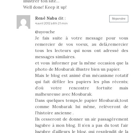
illustrer ton site…
Well done! Keep it up!
René Naba
dit :
Répondre
4 avril 2012 à 8 h 21 min
@ayouche
Je fais suite à votre message pour vous
remercier de vos voeux, au delà,remercier
tous les lecteurs qui nous ont adressé des
messages similaires.
et vous informer par la même occasion que la
photo de Moubarak illustre bien un papier.
Mais le blog est animé d’un mécanisme rotatif
qui fait défiler les papiers les plus récents;
d’où votre rencontre fortuite mais
malheureuse avec Moubarak.
Dans quelques temps,le papier Moubarak,tout
comme Moubarak lui même, relèveront de
l’histoire ancienne .
Ils cesseront de donner un air passagèrement
lugubre à mon blog. Il n’en a pas du tout l’air
lugubre d’ailleurs le blog, qui resplendit de la