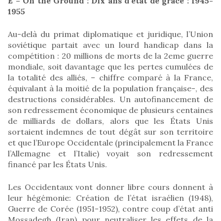
E – On the Ground : Dix ans d’état de grâce : 1945-
1955
Au-delà du primat diplomatique et juridique, l’Union
soviétique partait avec un lourd handicap dans la
compétition : 20 millions de morts de la 2eme guerre
mondiale, soit davantage que les pertes cumulées de
la totalité des alliés, – chiffre comparé à la France,
équivalant à la moitié de la population française-, des
destructions considérables. Un autofinancement de
son redressement économique de plusieurs centaines
de milliards de dollars, alors que les États Unis
sortaient indemnes de tout dégât sur son territoire
et que l’Europe Occidentale (principalement la France
l’Allemagne et l’Italie) voyait son redressement
financé par les États Unis.
Les Occidentaux vont donner libre cours donnent à
leur hégémonie: Création de l’état israélien (1948),
Guerre de Corée (1951-1952), contre coup d’état anti
Mossadegh (Iran) pour neutraliser les effets de la