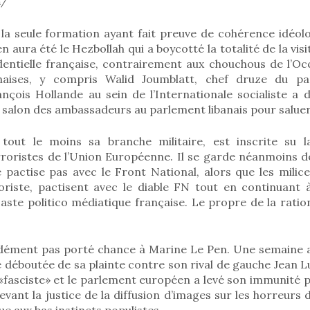
n/
la seule formation ayant fait preuve de cohérence idéolog
aura été le Hezbollah qui a boycotté la totalité de la visi
identielle française, contrairement aux chouchous de l’Occ
anaises, y compris Walid Joumblatt, chef druze du part
çois Hollande au sein de l’Internationale socialiste a 
 salon des ambassadeurs au parlement libanais pour salue
tout le moins sa branche militaire, est inscrite su l
rroristes de l’Union Européenne. Il se garde néanmoins d
 pactise pas avec le Front National, alors que les milic
oriste, pactisent avec le diable FN tout en continuant à
aste politico médiatique française. Le propre de la ratio
idément pas porté chance à Marine Le Pen. Une semaine 
é déboutée de sa plainte contre son rival de gauche Jean 
de «fasciste» et le parlement européen a levé son immunité 
evant la justice de la diffusion d’images sur les horreurs
 aux bas instincts populistes.