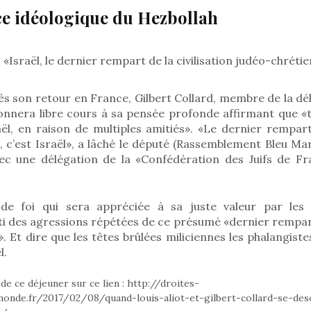
e idéologique du Hezbollah
: «Israël, le dernier rempart de la civilisation judéo-chréti
s son retour en France, Gilbert Collard, membre de la dé
donnera libre cours à sa pensée profonde affirmant que «tou
l, en raison de multiples amitiés». «Le dernier rempart 
 c’est Israël», a lâché le député (Rassemblement Bleu Ma
ec une délégation de la «Confédération des Juifs de F
de foi qui sera appréciée à sa juste valeur par les 
 des agressions répétées de ce présumé «dernier rempart d
 Et dire que les têtes brûlées miliciennes les phalangistes
l.
e ce déjeuner sur ce lien : http://droites-
monde.fr/2017/02/08/quand-louis-aliot-et-gilbert-collard-se-deso