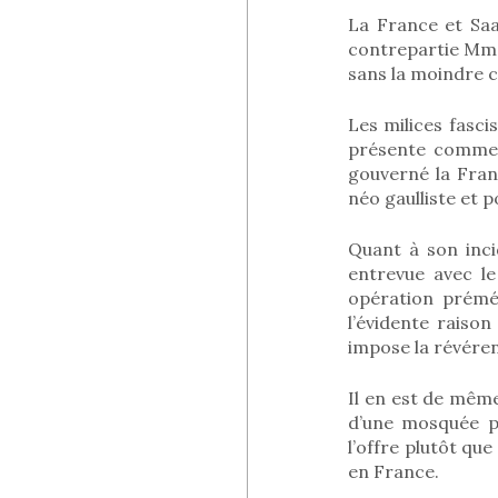
La France et Saa
contrepartie Mme
sans la moindre co
Les milices fascis
présente comme l
gouverné la Franc
néo gaulliste et po
Quant à son inci
entrevue avec le
opération préméd
l’évidente raiso
impose la révére
Il en est de même
d’une mosquée p
l’offre plutôt qu
en France.