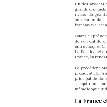
Un des avocats d
grands criminels 
rivaux dirigean
implication dans
français Wallerand
Quant au préside
de son exil de q
entre Jacques Chir
Le Pen, lequel a m
France, lui renda
Le précédent Mac
présidentielle fr
principal de donn
s’acquittant pour
même longueur d’
La France et