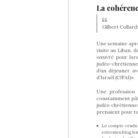
La cohérenc
Gilbert Collard
Une semaine aprè
visite au Liban, 
«œuvré pour Israë
judéo-chrétienne,
d’un déjeuner av
d’Israël (CJFAI)».
Une profession 
constamment pâti
judéo chrétienne».
prenaient pour te
Le compte rendu d
extremes.blog.le