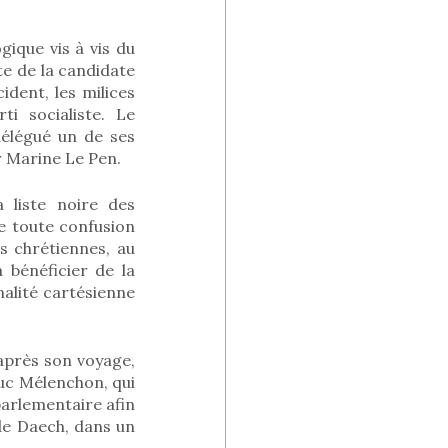
ique vis à vis du
te de la candidate
ident, les milices
i socialiste. Le
délégué un de ses
r Marine Le Pen.
a liste noire des
e toute confusion
es chrétiennes, au
 bénéficier de la
nalité cartésienne
après son voyage,
Luc Mélenchon, qui
parlementaire afin
 de Daech, dans un