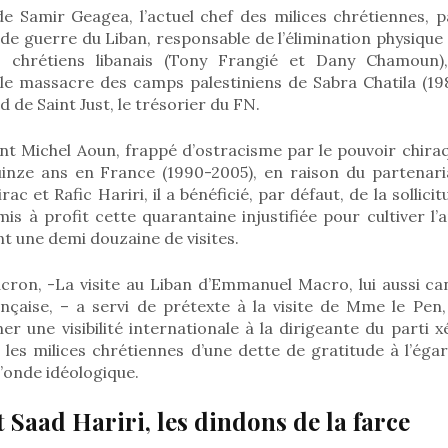
e Samir Geagea, l’actuel chef des milices chrétiennes, pa
de guerre du Liban, responsable de l’élimination physique
ts chrétiens libanais (Tony Frangié et Dany Chamoun
 le massacre des camps palestiniens de Sabra Chatila (19
 de Saint Just, le trésorier du FN.
nt Michel Aoun, frappé d’ostracisme par le pouvoir chiraq
uinze ans en France (1990-2005), en raison du partenaria
ac et Rafic Hariri, il a bénéficié, par défaut, de la sollic
is à profit cette quarantaine injustifiée pour cultiver l’a
nt une demi douzaine de visites.
ron, -La visite au Liban d’Emmanuel Macro, lui aussi cand
ançaise, – a servi de prétexte à la visite de Mme le Pen
er une visibilité internationale à la dirigeante du parti
 les milices chrétiennes d’une dette de gratitude à l’égard
onde idéologique.
 Saad Hariri, les dindons de la farce