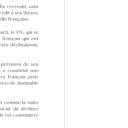
 En recevant sans
dit à ses thèses,
lle française.
arti, le FN, qui se
 français qui ont
rses déclinaisons,
 prévision de son
e a constitué une
urs français pour
rotocole immuable
ut comme la visite
rait dû décliner
lle est coutumière