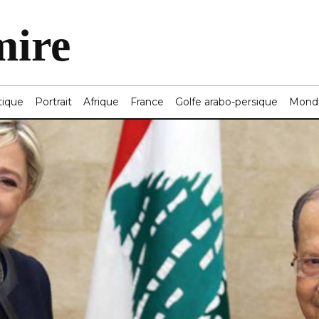
mire
tique
Portrait
Afrique
France
Golfe arabo-persique
Mond