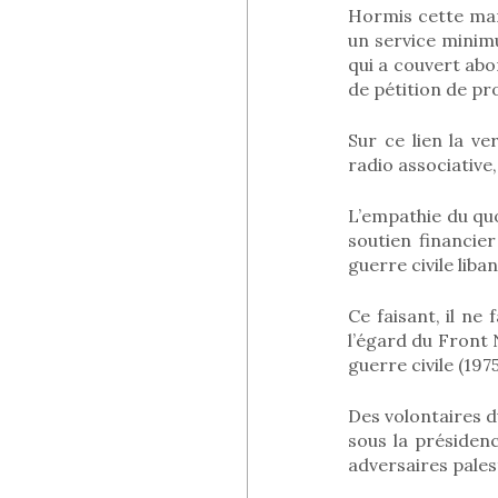
Hormis cette manc
un service minim
qui a couvert ab
de pétition de pr
Sur ce lien la v
radio associative,
L’empathie du quo
soutien financie
guerre civile lib
Ce faisant, il ne
l’égard du Front N
guerre civile (197
Des volontaires d
sous la présiden
adversaires pales