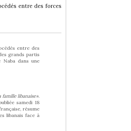
océdés entre des forces
océdés entre des
 les grands partis
né Naba dans une
 famille libanaise».
publiée samedi 18
e française, résume
es libanais face à