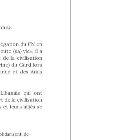
enne».
légation du FN en
te (sa) vie», il a
de la civilisation
rine) du Gard lors
rance et des Amis
Libanais qui ont
e la civilisation
 et leurs alliés se
lidarisent-de-