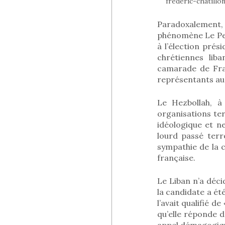
frederic-chatillo
Paradoxalement, 
phénomène Le Pen 
à l’élection prés
chrétiennes lib
camarade de Fran
représentants au
Le Hezbollah, à 
organisations te
idéologique et ne
lourd passé terr
sympathie de la c
française.
Le Liban n’a déc
la candidate a ét
l’avait qualifié 
qu’elle réponde d
appel démagogique