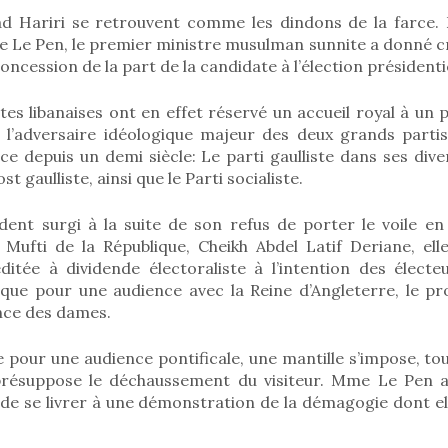
d Hariri se retrouvent comme les dindons de la farce.
 Le Pen, le premier ministre musulman sunnite a donné cré
ncession de la part de la candidate à l’élection présidentie
tes libanaises ont en effet réservé un accueil royal à un p
’adversaire idéologique majeur des deux grands partis
e depuis un demi siècle: Le parti gaulliste dans ses dive
st gaulliste, ainsi que le Parti socialiste.
dent surgi à la suite de son refus de porter le voile en
 Mufti de la République, Cheikh Abdel Latif Deriane, ell
itée à dividende électoraliste à l’intention des électe
n que pour une audience avec la Reine d’Angleterre, le p
nce des dames.
 pour une audience pontificale, une mantille s’impose, to
résuppose le déchaussement du visiteur. Mme Le Pen au
e de se livrer à une démonstration de la démagogie dont e