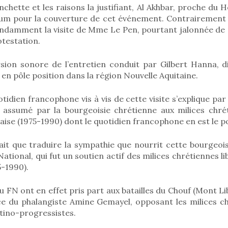
hette et les raisons la justifiant, Al Akhbar, proche du H
um pour la couverture de cet événement. Contrairement à
ondamment la visite de Mme Le Pen, pourtant jalonnée de 
otestation.
ersion sonore de l’entretien conduit par Gilbert Hanna, d
 en pôle position dans la région Nouvelle Aquitaine.
tidien francophone vis à vis de cette visite s’explique par 
r assumé par la bourgeoisie chrétienne aux milices chré
anaise (1975-1990) dont le quotidien francophone en est le p
 fait que traduire la sympathie que nourrit cette bourgeo
ational, qui fut un soutien actif des milices chrétiennes l
5-1990).
u FN ont en effet pris part aux batailles du Chouf (Mont Li
ce du phalangiste Amine Gemayel, opposant les milices ch
tino-progressistes.