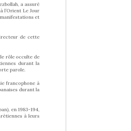
ezbollah, a assuré
 l’Orient Le Jour
manifestations et
irecteur de cette
le rôle occulte de
tiennes durant la
orte parole.
isie francophone à
ibanaises durant la
ban), en 1983-194,
rétiennes à leurs