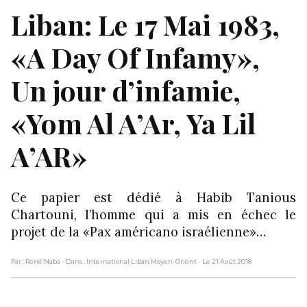
Liban: Le 17 Mai 1983,
«A Day Of Infamy»,
Un jour d’infamie,
«Yom Al A’Ar, Ya Lil
A’AR»
Ce papier est dédié à Habib Tanious
Chartouni, l’homme qui a mis en échec le
projet de la «Pax américano israélienne»…
Par : René Naba
- Dans : International Liban Moyen-Orient
- Le 21 Août 2018