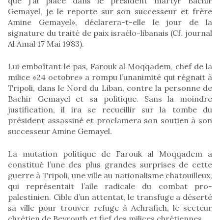
que j’ai placé dans le président martyr Bachir
Gemayel, je le reporte sur son successeur et frère
Amine Gemayel», déclarera-t-elle le jour de la
signature du traité de paix israélo-libanais (Cf. journal
Al Amal 17 Mai 1983).
Lui emboîtant le pas, Farouk al Moqqadem, chef de la
milice «24 octobre» a rompu l’unanimité qui régnait à
Tripoli, dans le Nord du Liban, contre la personne de
Bachir Gemayel et sa politique. Sans la moindre
justification, il ira se recueillir sur la tombe du
président assassiné et proclamera son soutien à son
successeur Amine Gemayel.
La mutation politique de Farouk al Moqqadem a
constitué l’une des plus grandes surprises de cette
guerre à Tripoli, une ville au nationalisme chatouilleux,
qui représentait l’aile radicale du combat pro-
palestinien. Cible d’un attentat, le transfuge a déserté
sa ville pour trouver refuge à Achrafieh, le secteur
chrétien de Beyrouth et fief des milices chrétiennes.