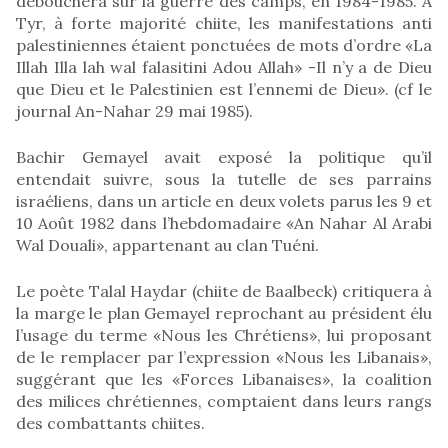
débouchera sur la guerre des camps, en 1984-1985. A
Tyr, à forte majorité chiite, les manifestations anti
palestiniennes étaient ponctuées de mots d’ordre «La
Illah Illa lah wal falasitini Adou Allah» -Il n’y a de Dieu
que Dieu et le Palestinien est l’ennemi de Dieu». (cf le
journal An-Nahar 29 mai 1985).
Bachir Gemayel avait exposé la politique qu’il
entendait suivre, sous la tutelle de ses parrains
israéliens, dans un article en deux volets parus les 9 et
10 Août 1982 dans l’hebdomadaire «An Nahar Al Arabi
Wal Douali», appartenant au clan Tuéni.
Le poète Talal Haydar (chiite de Baalbeck) critiquera à
la marge le plan Gemayel reprochant au président élu
l’usage du terme «Nous les Chrétiens», lui proposant
de le remplacer par l’expression «Nous les Libanais»,
suggérant que les «Forces Libanaises», la coalition
des milices chrétiennes, comptaient dans leurs rangs
des combattants chiites.