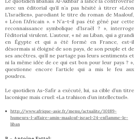
Le quotidien libanais Al-Akhbar a lancé la controverse
avec un éditorial qu’il n’a pas hésité à titrer «Léon
L’Israélien», parodiant le titre du roman de Maalouf,
« Léon l’Africain ». « N’a-t-il pas été gêné par cette
reconnaissance symbolique d’Israël ? », interroge
l’éditorial virulent. L’auteur, « né au Liban, qui a grandi
en Égypte et qui a été formé en France, est-il
désormais si éloigné de son pays, de son peuple et de
ses ancêtres, qu’il ne partage pas leurs sentiments et
ni la même idée de ce qui est bon pour leur pays ? »,
questionne encore l’article qui a mis le feu aux
poudres.
Le quotidien As-Safir a exécuté, lui, sa cible d’un titre
laconique mais cruel: «La trahison d’un intellectuel».
http://www.afrique-asie.fr/menu/actualite/10189-
humeurs-l-affaire-amin-maalouf-israel-24-enflamme-le-
liban
B – Antoine Fattal: