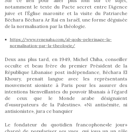
Sur ce lien pour aller plus loin sur ce sujet,
notamment le texte du Pacte secret entre l’Agence
juive et l’Église maronite et la visite du Patriarche
Béchara Béchara Ar Rai en Israël, une forme déguisée
de la normalisation par la théologie.
https://www.renenaba.com/al-qods-pelerinage-la-
normalisation-par-la-theologie/
Deux ans plus tard, en 1949, Michel Chiha, conseiller
occulte et beau frère du premier Président de la
République Libanaise post indépendance, Béchara El
Khoury, prenait langue avec les représentants
mouvement sioniste à Paris pour les assurer des
intentions bienveillantes du pouvoir libanais à l’égard
de ceux que le Monde arabe désignaient
d’«usurpateurs de la Palestine». «Ni antisémite, ni
antisioniste», jura ce banquier
Le fondateur du quotidien francophone«le jour»
chargé de populariser ses vues, qui joua un un rôle