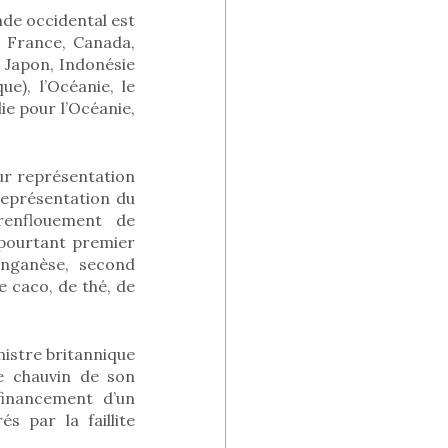
nde occidental est
, France, Canada,
, Japon, Indonésie
ue), l’Océanie, le
ie pour l’Océanie,
ur représentation
représentation du
renflouement de
 pourtant premier
anganèse, second
 caco, de thé, de
nistre britannique
me chauvin de son
financement d’un
s par la faillite