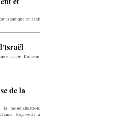
ent et
at islamique en Irak
d’Israël
tance arabe. L’auteur
se de la
 la mondialisation.
s-Chams Beyrouth à