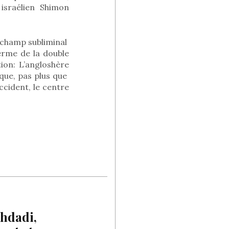
t israélien Shimon
e champ subliminal
terme de la double
on: L’angloshère
ique, pas plus que
ccident, le centre
ghdadi,