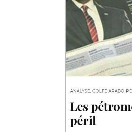
ANALYSE
,
GOLFE ARABO-P
Les pétromo
péril