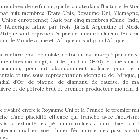
s membres de ce forum, qui fera date dans l’histoire, le Mo
 par huit membres (Etats-Unis, Royaume-Uni, Allemagne
 et Union européenne), l’Asie par cinq membres (Chine, Inde
 l’Amérique latine par trois (Brésil, Argentine et Mexiq
Afrique sont représentés par un membre chacun, l’Austral
pour le Monde arabe et l’Afrique du sud pour l’Afrique.
 structure post-coloniale, ce forum est marqué par une s
q membres sur vingt, soit le quart du G-20) et une sous 
sulman, pourtant abondamment sollicité pour le 
entale et une sous représentation identique de l’Afrique,
dial d’Or, de platine, de diamant, de bauxite, de m
uivre et de pétrole brut et premier producteur mondial de
ve rivalité entre le Royaume Uni et la France, le premier mi
e d’une placidité efficace qui tranche avec l’activis
ais, a exhorté les pétromonarchies à contribuer au 
ternational en vue d’aider l’économie des pays sinistré
ine.