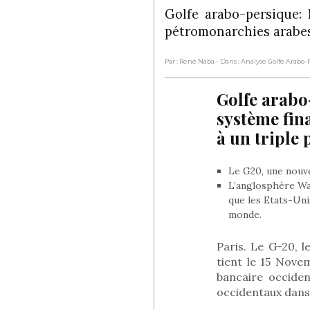
Golfe arabo-persique: 
pétromonarchies arabes 
Par : René Naba
- Dans : Analyse Golfe Arabo
Golfe arabo-
système fin
à un triple
Le G20, une nouve
L’anglosphère Was
que les Etats-Unis
monde.
Paris. Le G-20,
tient le 15 Nov
bancaire occide
occidentaux dans 