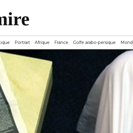
mire
tique
Portrait
Afrique
France
Golfe arabo-persique
Mond