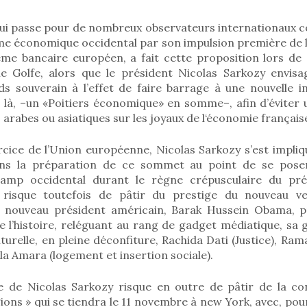
i passe pour de nombreux observateurs internationaux c
me économique occidental par son impulsion première de la
ème bancaire européen, a fait cette proposition lors de
 Golfe, alors que le président Nicolas Sarkozy envisa
s souverain à l’effet de faire barrage à une nouvelle in
 là, –un «Poitiers économique» en somme–, afin d’éviter
arabes ou asiatiques sur les joyaux de l‘économie français
rcice de l’Union européenne, Nicolas Sarkozy s’est impliq
ans la préparation de ce sommet au point de se pos
camp occidental durant le règne crépusculaire du pré
 risque toutefois de pâtir du prestige du nouveau v
le nouveau président américain, Barak Hussein Obama, 
e l’histoire, reléguant au rang de gadget médiatique, sa
lturelle, en pleine déconfiture, Rachida Dati (Justice), Ra
a Amara (logement et insertion sociale).
e de Nicolas Sarkozy risque en outre de pâtir de la co
gions » qui se tiendra le 11 novembre à new York, avec, pour