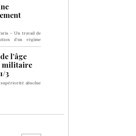
une
vement
Paris – Un travail de
aution d’un régime
 de l’âge
 militaire
1/3
a supériorité absolue