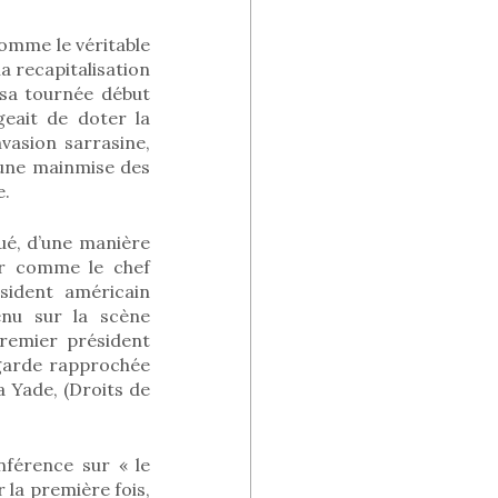
omme le véritable
 recapitalisation
 sa tournée début
geait de doter la
vasion sarrasine,
 une mainmise des
e.
ué, d’une manière
er comme le chef
sident américain
enu sur la scène
premier président
 garde rapprochée
ma Yade, (Droits de
nférence sur « le
 la première fois,