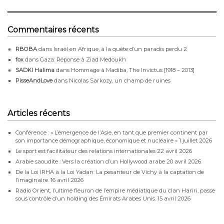
Commentaires récents
RBOBA
dans
Israël en Afrique, à la quête d’un paradis perdu 2
fox
dans
Gaza: Réponse à Ziad Medoukh
SADKI Halima
dans
Hommage à Madiba, The Invictus [1918 – 2013]
PisseAndLove
dans
Nicolas Sarkozy, un champ de ruines
Articles récents
Conférence : « L’émergence de l’Asie, en tant que premier continent par
son importance démographique, économique et nucléaire »
1 juillet 2026
Le sport est facilitateur des relations internationales
22 avril 2026
Arabie saoudite : Vers la création d’un Hollywood arabe
20 avril 2026
De la Loi IRHA à la Loi Yadan: La pesanteur de Vichy à la captation de
l’imaginaire.
16 avril 2026
Radio Orient, l’ultime fleuron de l’empire médiatique du clan Hariri, passe
sous contrôle d’un holding des Émirats Arabes Unis.
15 avril 2026