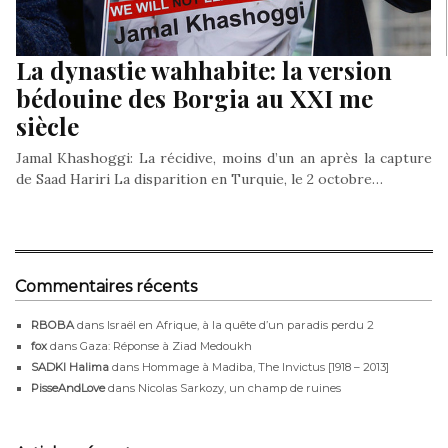
La dynastie wahhabite: la version
bédouine des Borgia au XXI me
siècle
Jamal Khashoggi: La récidive, moins d’un an après la capture
de Saad Hariri La disparition en Turquie, le 2 octobre…
Commentaires récents
RBOBA
dans
Israël en Afrique, à la quête d’un paradis perdu 2
fox
dans
Gaza: Réponse à Ziad Medoukh
SADKI Halima
dans
Hommage à Madiba, The Invictus [1918 – 2013]
PisseAndLove
dans
Nicolas Sarkozy, un champ de ruines