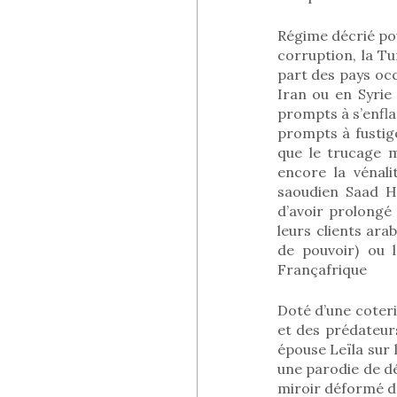
Régime décrié pou
corruption, la T
part des pays oc
Iran ou en Syrie
prompts à s’enfl
prompts à fustig
que le trucage m
encore la vénali
saoudien Saad Ha
d’avoir prolongé 
leurs clients ara
de pouvoir) ou 
Françafrique
Doté d’une coter
et des prédateur
épouse Leïla sur 
une parodie de dém
miroir déformé de