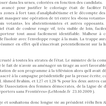
ser dans les urnes, coloriées en fonction des candidats.
 avancé pour justifier le coloriage était de faciliter l’
s zones à fort taux d’analphabétisme et le décompte des 
it masquer une opération de tri entre les «bons votants» e
ais votants», les abstentionnistes et autres opposants. 
el était de couleur rouge vif, très visible de loin, faci
porteur tout aussi facilement identifiable. Malheur à ce
e l’isoloir avec l’enveloppe rouge à la main. La trappe aur
résumer en effet qu’il s’inscrivait potentiellement sur la 
ncrusté à toutes les strates de l’état. Le ministre de la co
 le fait de n’avoir su aménager un tirage au sort favorabl
ntation de son programme à la télévision alors qu’il avait d
sacré à la campagne présidentielle par la presse écrite, 
al, Ahmed Brahim, et 1,27 et 1,28 % pour les deux autres ca
 l’Association des femmes démocrates, de la Ligue de d
eporters sans Frontières» (LeMonde.fr 23.10.2009 ).
age et souhaitons donc longue vie au président réélu Ben Ali