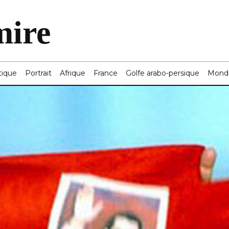
mire
tique
Portrait
Afrique
France
Golfe arabo-persique
Mond