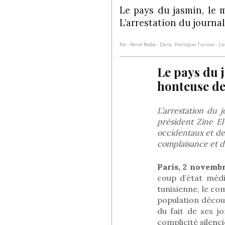
Le pays du jasmin, le 
L’arrestation du journa
Par : René Naba
- Dans : Politique Tunisie
- L
Le pays du j
honteuse de
L’arrestation du 
président Zine El
occidentaux et des
complaisance et di
Paris, 2 novemb
coup d’état médi
tunisienne, le c
population décour
du fait de ses jo
complicité silenc