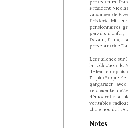
protecteurs fran
Président Nicolas
vacancier de Bizer
Frédéric Mitterr
pensionnaires gr
paradis d’enfer,
Davant, Françoise
présentatrice Da
Leur silence sur 
la réélection de 
de leur complaisa
Et plutôt que de 
gargariser avec
représente cett
démocratie se pl
véritables radios
chouchou de l’Oc
Notes