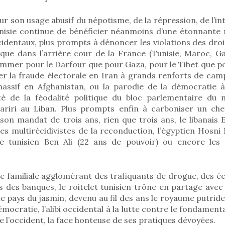
r son usage abusif du népotisme, de la répression, de l’int
unisie continue de bénéficier néanmoins d’une étonnante
cidentaux, plus prompts à dénoncer les violations des dro
 que dans l’arrière cour de la France (Tunisie, Maroc, Ga
ammer pour le Darfour que pour Gaza, pour le Tibet que po
er la fraude électorale en Iran à grands renforts de ca
assif en Afghanistan, ou la parodie de la démocratie à
té de la féodalité politique du bloc parlementaire du mi
riri au Liban. Plus prompts enfin à carboniser un che
son mandat de trois ans, rien que trois ans, le libanais
bes multirécidivistes de la reconduction, l’égyptien Hosn
le tunisien Ben Ali (22 ans de pouvoir) ou encore les 
ie familiale agglomérant des trafiquants de drogue, des 
s des banques, le roitelet tunisien trône en partage avec
le pays du jasmin, devenu au fil des ans le royaume putride
ocratie, l’alibi occidental à la lutte contre le fondamenta
 l’occident, la face honteuse de ses pratiques dévoyées.