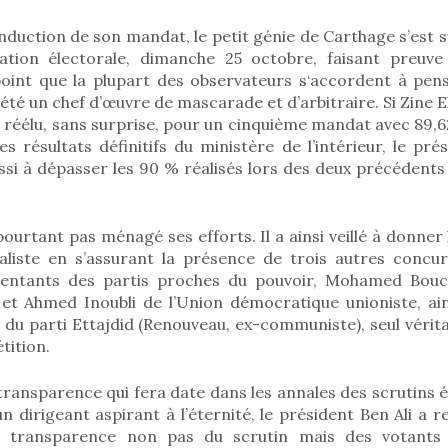
nduction de son mandat, le petit génie de Carthage s’est s
ation électorale, dimanche 25 octobre, faisant preuve
point que la plupart des observateurs s‘accordent à pens
été un chef d’œuvre de mascarade et d’arbitraire. Si Zine E
t réélu, sans surprise, pour un cinquième mandat avec 89,
es résultats définitifs du ministère de l’intérieur, le pré
ssi à dépasser les 90 % réalisés lors des deux précédents
ourtant pas ménagé ses efforts. Il a ainsi veillé à donner
aliste en s’assurant la présence de trois autres concu
ésentants des partis proches du pouvoir, Mohamed Bouch
e et Ahmed Inoubli de l’Union démocratique unioniste, a
 du parti Ettajdid (Renouveau, ex-communiste), seul vérit
tition.
ransparence qui fera date dans les annales des scrutins él
un dirigeant aspirant à l’éternité, le président Ben Ali a 
transparence non pas du scrutin mais des votants 