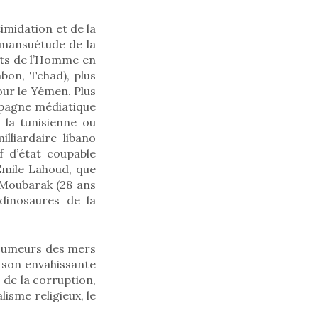
imidation et de la
 mansuétude de la
its de l’Homme en
bon, Tchad), plus
ur le Yémen. Plus
mpagne médiatique
 la tunisienne ou
lliardaire libano
f d’état coupable
 Emile Lahoud, que
i Moubarak (28 ans
dinosaures de la
écumeurs des mers
 son envahissante
 de la corruption,
lisme religieux, le