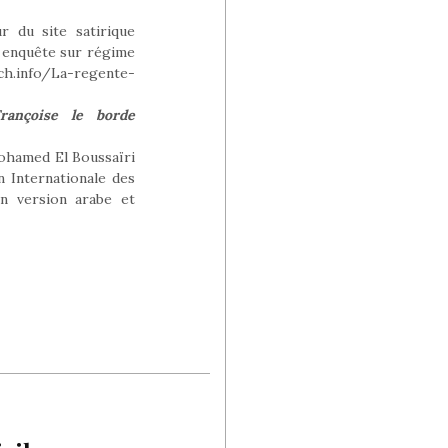
r du site satirique
e enquête sur régime
ich.info/La-regente-
rançoise le borde
ohamed El Boussaïri
n Internationale des
n version arabe et