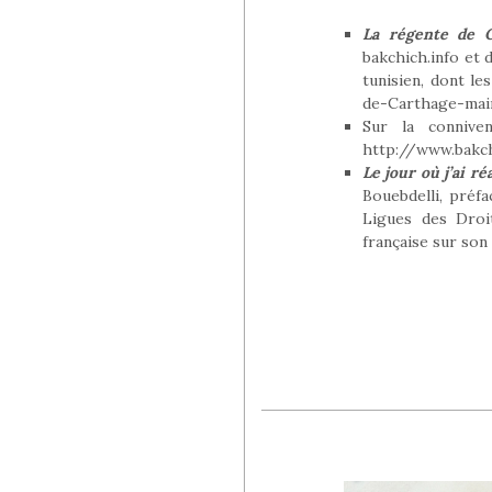
La régente de C
bakchich.info et 
tunisien, dont le
de-Carthage-main
Sur la connive
http://www.bakch
Le jour où j’ai ré
Bouebdelli, préf
Ligues des Droi
française sur son