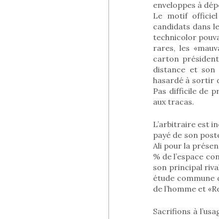
enveloppes à dépo
Le motif officiel
candidats dans le
technicolor pouva
rares, les «mauv
carton présidenti
distance et son 
hasardé à sortir d
Pas difficile de p
aux tracas.
L’arbitraire est i
payé de son poste
Ali pour la prése
% de l’espace con
son principal riv
étude commune de
de l’homme et «R
Sacrifions à l’us