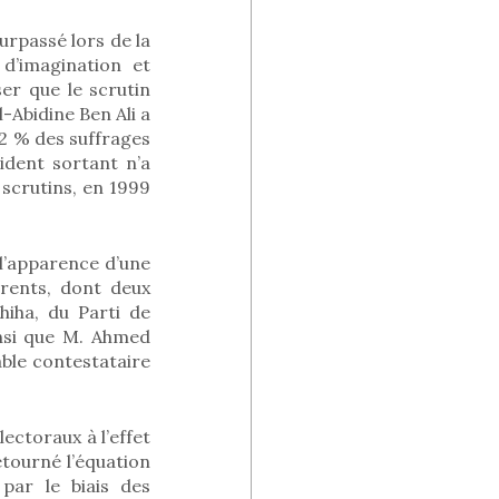
urpassé lors de la
 d’imagination et
er que le scrutin
l-Abidine Ben Ali a
62 % des suffrages
sident sortant n’a
 scrutins, en 1999
 l’apparence d’une
rrents, dont deux
iha, du Parti de
insi que M. Ahmed
able contestataire
ectoraux à l’effet
retourné l’équation
par le biais des