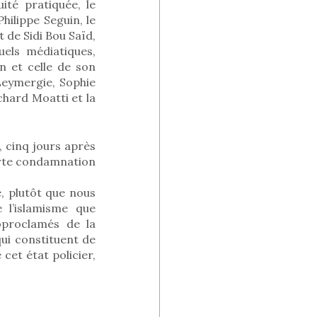
ité pratiquée, le
hilippe Seguin, le
t de Sidi Bou Saïd,
uels médiatiques,
n et celle de son
Leymergie, Sophie
chard Moatti et la
, cinq jours après
porte condamnation
e, plutôt que nous
 l’islamisme que
oproclamés de la
ui constituent de
cet état policier,