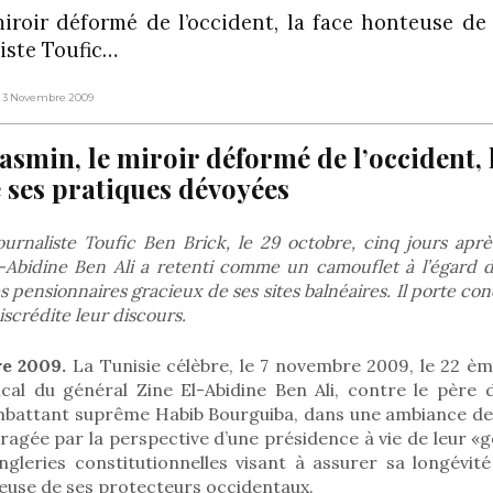
miroir déformé de l’occident, la face honteuse de
liste Toufic…
e 3 Novembre 2009
asmin, le miroir déformé de l’occident, 
 ses pratiques dévoyées
journaliste Toufic Ben Brick, le 29 octobre, cinq jours aprè
-Abidine Ben Ali a retenti comme un camouflet à l’égard 
 pensionnaires gracieux de ses sites balnéaires. Il porte c
scrédite leur discours.
re 2009.
La Tunisie célèbre, le 7 novembre 2009, le 22 èm
cal du général Zine El-Abidine Ben Ali, contre le père 
ombattant suprême Habib Bourguiba, dans une ambiance de 
agée par la perspective d’une présidence à vie de leur «
ngleries constitutionnelles visant à assurer sa longévité
ieuse de ses protecteurs occidentaux.