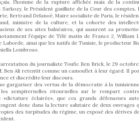
çais, l’homme de la rupture affichée mais de la continu
 Sarkozy, le Président gaulliste de la Cour des comptes, P
te, Bertrand Delanoë, Maire socialiste de Paris, le résiden
and, ministre de la culture, et la cohorte des intellect
acieux de ses sites balnéaires, qui assurent sa promotio
 notamment l’équipe de Télé matin de France 2, William 
 Laborde, ainsi que les natifs de Tunisie, le producteur Ri
niella Lombroso.
l’arrestation du journaliste Toufic Ben Brick, le 29 octobre
M. Ben Ali retentit comme un camouflet à leur égard. Il 
nce et discrédite leur discours.
se gargariser des vertus de la démocratie à la tunisienn
 les sempiternelles ritournelles sur le rempart contre
e «dictature éclairée», que ces grands défenseurs aut
ongent donc dans la lecture salutaire de deux ouvrages q
copies des turpitudes du régime, un exposé des dérives de 
cident.