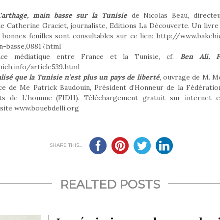
arthage, main basse sur la Tunisie
de Nicolas Beau, directeu
de Catherine Graciet, journaliste, Editions La Découverte. Un livr
s bonnes feuilles sont consultables sur ce lien: http://www.bakch
-basse,08817.html
nce médiatique entre France et la Tunisie, cf.
Ben Ali, F
ich.info/article539.html
alisé que la Tunisie n’est plus un pays de liberté
, ouvrage de M. M
ace de Me Patrick Baudouin, Président d’Honneur de la Fédératio
ts de L’homme (FIDH). Téléchargement gratuit sur internet e
 site www.bouebdelli.org
SHARE THIS...
REALTED POSTS