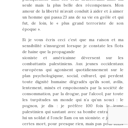
seule mais la plus belle des récompenses. Mon
amour de la liberté m’avait conduit à aider et à aimer
un homme qui passa 23 ans de sa vie en geôle et qui
fut, de loin, le « plus grand terroriste de son
époque ».
Si je vous écris ceci c’est que ma raison et ma
sensibilité s’insurgent lorsque je constate les flots
de haine que la propagande
sioniste et américainne déversent sur les
combattants palestiniens. Aux jeunes occidentaux
européens qui agonisent quotidiennement sur le
plan psychologiquue, social, culturel, qui perdent
toute dignité humaine dégradés qu’ils sont, avilis,
lentement, minés et empoisonnés par la société de
consommation, par la drogue, par l’alcool, par toute
les turpitudes un monde qui n’a qu’un souci : le
pognon, je dis : je préfère 100 fois le jeune
palestinien qui sautant avec sa bombe entraîne avec
lui un soldat d l’oncle Sam ou un sioniste. e jeune est
certes mort, pour presque rien, mais pas pour RIEN