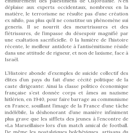
emmurement des palestiniens de Cisjordanie. N’en
déplaise aux experts occidentaux, nombreux en la
matière, le terrorisme ne résulte pas d’une création
ex nihilo, pas plus qu’il ne constitue un phénomène sui
generis. Il se nourrit des meurtrissures et des
flétrissures, de l’impasse du désespoir magnifié par
une exaltation sacrificielle. 0 la lumière de l’histoire
récente, le meilleur antidote à l’antisémitisme réside
dans une attitude de rigueur, et non de laxisme, face à
Israël.
L’Histoire abonde d’exemples de suicide collectif des
élites d’un pays du fait d’une cécité politique de la
caste dirigeante: Ainsi la classe politico économique
française s’est donnée corps et âmes au nazisme
hitlérien, en 1940, pour faire barrage au communisme
en France, souillant l’image de la France d’une tâche
indélébile, la déshonorant d’une manière infiniment
plus grave que les sifflets des jeunes à l’encontre de
«La Marseillaise» lors d’un match amical de football.
De même les nostalgiques bolchéviques, artisans du