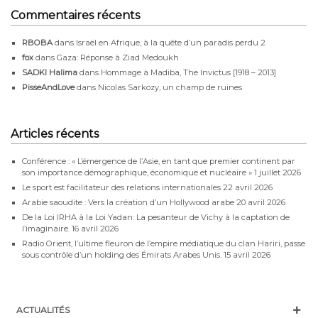
Commentaires récents
RBOBA
dans
Israël en Afrique, à la quête d’un paradis perdu 2
fox
dans
Gaza: Réponse à Ziad Medoukh
SADKI Halima
dans
Hommage à Madiba, The Invictus [1918 – 2013]
PisseAndLove
dans
Nicolas Sarkozy, un champ de ruines
Articles récents
Conférence : « L’émergence de l’Asie, en tant que premier continent par
son importance démographique, économique et nucléaire »
1 juillet 2026
Le sport est facilitateur des relations internationales
22 avril 2026
Arabie saoudite : Vers la création d’un Hollywood arabe
20 avril 2026
De la Loi IRHA à la Loi Yadan: La pesanteur de Vichy à la captation de
l’imaginaire.
16 avril 2026
Radio Orient, l’ultime fleuron de l’empire médiatique du clan Hariri, passe
sous contrôle d’un holding des Émirats Arabes Unis.
15 avril 2026
ACTUALITÉS