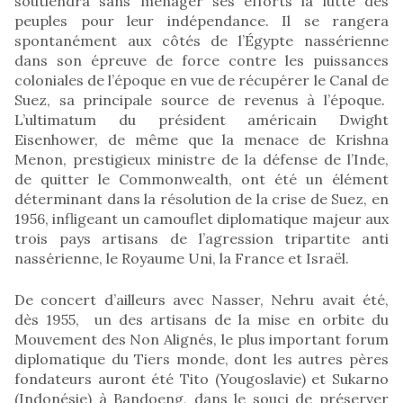
soutiendra sans ménager ses efforts la lutte des
peuples pour leur indépendance. Il se rangera
spontanément aux côtés de l’Égypte nassérienne
dans son épreuve de force contre les puissances
coloniales de l’époque en vue de récupérer le Canal de
Suez, sa principale source de revenus à l’époque.
L’ultimatum du président américain Dwight
Eisenhower, de même que la menace de Krishna
Menon, prestigieux ministre de la défense de l’Inde,
de quitter le Commonwealth, ont été un élément
déterminant dans la résolution de la crise de Suez, en
1956, infligeant un camouflet diplomatique majeur aux
trois pays artisans de l’agression tripartite anti
nassérienne, le Royaume Uni, la France et Israël.
De concert d’ailleurs avec Nasser, Nehru avait été,
dès 1955, un des artisans de la mise en orbite du
Mouvement des Non Alignés, le plus important forum
diplomatique du Tiers monde, dont les autres pères
fondateurs auront été Tito (Yougoslavie) et Sukarno
(Indonésie) à Bandoeng, dans le souci de préserver