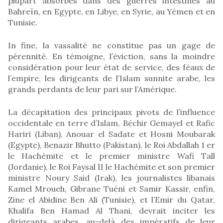
plupart absorbés dans des guerres intestines au
Bahreïn, en Egypte, en Libye, en Syrie, au Yémen et en
Tunisie.
In fine, la vassalité ne constitue pas un gage de
pérennité. En témoigne, l’éviction, sans la moindre
considération pour leur état de service, des féaux de
l’empire, les dirigeants de l’Islam sunnite arabe, les
grands perdants de leur pari sur l’Amérique.
La décapitation des principaux pivots de l’influence
occidentale en terre d’Islam, Béchir Gemayel et Rafic
Hariri (Liban), Anouar el Sadate et Hosni Moubarak
(Egypte), Benazir Bhutto (Pakistan), le Roi Abdallah 1 er
le Hachémite et le premier ministre Wafi Tall
(Jordanie), le Roi Faysal II le Hachémite et son premier
ministre Noury Said (Irak), les journalistes libanais
Kamel Mroueh, Gibrane Tuéni et Samir Kassir, enfin,
Zine el Abidine Ben Ali (Tunisie), et l’Emir du Qatar,
Khalifa Ben Hamad Al Thani, devrait inciter les
dirigeants arabes, au-delà des impératifs de leur