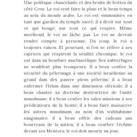
Une politique chancelante et des bruits de bottes du
côté Cour. Le roi veut faire la pluie et le beau temps
au sein du monde arabe. Le roi est «immunisé»; en
tant que gardien du temple sacré; il a droit sur tout
ce qui bouge, sur tout ce qui respire. Même
moribond, le roi ne lâche pas. Le roi ne devrait
rendre compte à personne. Du coup, le roi a
toujours raison. Et pourtant, si l’on se réfère à ses
caprices qui respirent la sénilité chronique, le roi
est dans un bourbier machiavélique. Ses subterfuges
ne semblent plus trompeurs. Il a beau confier la
sécurité du pèlerinage à une société israélienne au
grand dam des pauvre pieux pèlerins; il a beau
enfermer l’Islam dans une dimension cléricale; il a
beau chanter sa doctrine destructrice de l’unité
musulmane; il a beau confier les sales missions à ses
prédicateurs de la honte; il a beau faire massacrer
les autres musulmans au nom d’un wahhabisme
sanguinaire; il a beau offrir des cadeaux aux
bourreaux de la nation; il a beau courber l’échine
devant ses Mentors; le roi doit mourir un jour.