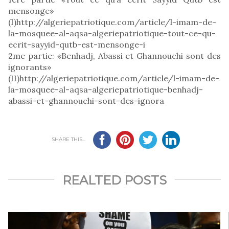
mensonge»
(I)http://algeriepatriotique.com/article/l-imam-de-
la-mosquee-al-aqsa-algeriepatriotique-tout-ce-qu-
ecrit-sayyid-qutb-est-mensonge-i
2me partie: «Benhadj, Abassi et Ghannouchi sont des
ignorants»
(II)http://algeriepatriotique.com/article/l-imam-de-
la-mosquee-al-aqsa-algeriepatriotique-benhadj-
abassi-et-ghannouchi-sont-des-ignora
SHARE THIS...
REALTED POSTS