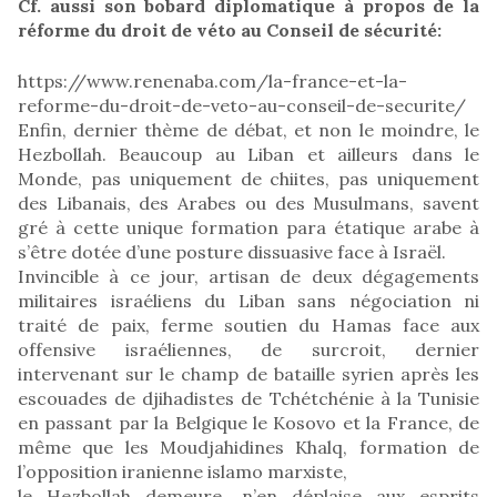
Cf. aussi son bobard diplomatique à propos de la
réforme du droit de véto au Conseil de sécurité:
https://www.renenaba.com/la-france-et-la-
reforme-du-droit-de-veto-au-conseil-de-securite/
Enfin, dernier thème de débat, et non le moindre, le
Hezbollah. Beaucoup au Liban et ailleurs dans le
Monde, pas uniquement de chiites, pas uniquement
des Libanais, des Arabes ou des Musulmans, savent
gré à cette unique formation para étatique arabe à
s’être dotée d’une posture dissuasive face à Israël.
Invincible à ce jour, artisan de deux dégagements
militaires israéliens du Liban sans négociation ni
traité de paix, ferme soutien du Hamas face aux
offensive israéliennes, de surcroit, dernier
intervenant sur le champ de bataille syrien après les
escouades de djihadistes de Tchétchénie à la Tunisie
en passant par la Belgique le Kosovo et la France, de
même que les Moudjahidines Khalq, formation de
l’opposition iranienne islamo marxiste,
le Hezbollah demeure, n’en déplaise aux esprits