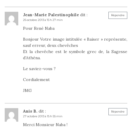
Jean-Marie Palestinophile
dit :
Répondre
26 octobre 2013 à 15 h 27 min
Pour René Naba
Bonjour Votre image intitulée « Baiser » représente,
sauf erreur, deux chevêches
Et la chevêche est le symbole grec de, la Sagesse
d’Athéna.
Le saviez-vous ?
Cordialement
JMG
Anis B.
dit :
Répondre
27 octobre 2013 à 15 h 55 min
Merci Monsieur Naba !