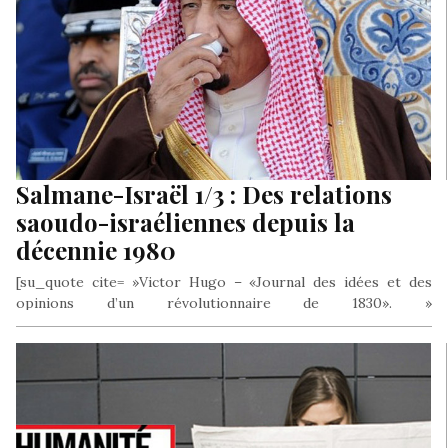
Salmane-Israël 1/3 : Des relations
saoudo-israéliennes depuis la
décennie 1980
[su_quote cite= »Victor Hugo – «Journal des idées et des
opinions d’un révolutionnaire de 1830». »
class= »alignleft »]«Les rois ont le jour, les…