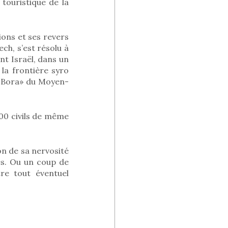
touristique de la
tions et ses revers
ech, s’est résolu à
nt Israël, dans un
 la frontière syro
a Bora» du Moyen-
300 civils de même
on de sa nervosité
es. Ou un coup de
re tout éventuel