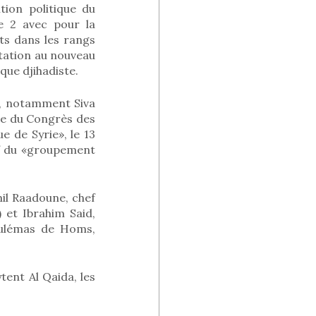
tion politique du
e 2 avec pour la
ats dans les rangs
ptation au nouveau
que djihadiste.
s, notamment Siva
te du Congrès des
 de Syrie», le 13
ef du «groupement
il Raadoune, chef
 et Ibrahim Said,
Oulémas de Homs,
tent Al Qaida, les