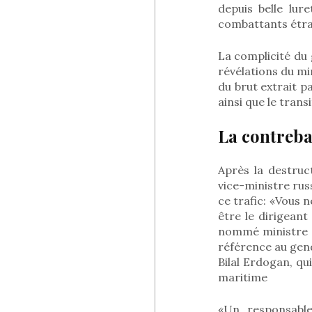
depuis belle lur
combattants étran
La complicité du 
révélations du min
du brut extrait p
ainsi que le trans
La contreba
Après la destruct
vice-ministre rus
ce trafic: «Vous n
être le dirigean
nommé ministre de
référence au gendr
Bilal Erdogan, qu
maritime
«Un responsable