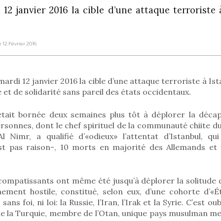
12 janvier 2016 la cible d’une attaque terroriste
e 12 Février 2016
ardi 12 janvier 2016 la cible d’une attaque terroriste à Is
 et de solidarité sans pareil des états occidentaux.
était bornée deux semaines plus tôt à déplorer la décap
rsonnes, dont le chef spirituel de la communauté chiite 
 Nimr, a qualifié d’«odieux» l’attentat d’Istanbul, qui a
st pas raison-, 10 morts en majorité des Allemands et 
compatissants ont même été jusqu’à déplorer la solitude 
ement hostile, constitué, selon eux, d’une cohorte d’«É
ans foi, ni loi: la Russie, l’Iran, l’Irak et la Syrie. C’est ou
 de la Turquie, membre de l’Otan, unique pays musulman me