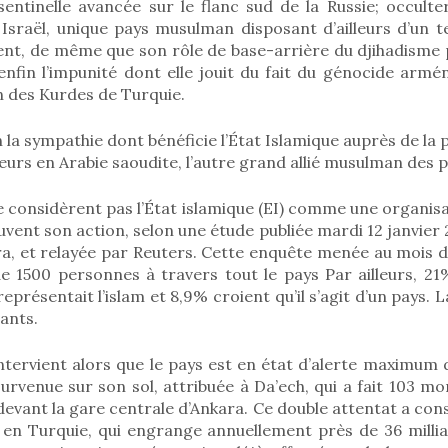
sentinelle avancée sur le flanc sud de la Russie; occult
Israël, unique pays musulman disposant d’ailleurs d’un te
nt, de même que son rôle de base-arrière du djihadisme p
enfin l’impunité dont elle jouit du fait du génocide arm
n des Kurdes de Turquie.
n la sympathie dont bénéficie l’État Islamique auprès de la
eurs en Arabie saoudite, l’autre grand allié musulman des 
 considèrent pas l’État islamique (EI) comme une organisa
vent son action, selon une étude publiée mardi 12 janvier 
ra, et relayée par Reuters. Cette enquête menée au mois 
de 1500 personnes à travers tout le pays Par ailleurs, 2
représentait l’islam et 8,9% croient qu’il s’agit d’un pays.
tants.
ntervient alors que le pays est en état d’alerte maximum d
urvenue sur son sol, attribuée à Da’ech, qui a fait 103 mo
evant la gare centrale d’Ankara. Ce double attentat a con
 en Turquie, qui engrange annuellement près de 36 millia