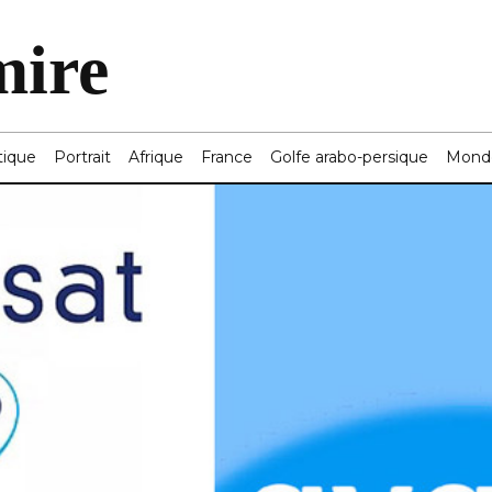
mire
tique
Portrait
Afrique
France
Golfe arabo-persique
Mond