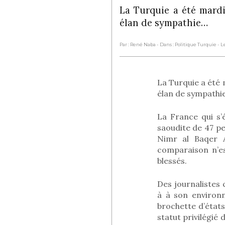
La Turquie a été mardi 
élan de sympathie…
Par : René Naba
- Dans : Politique Turquie
- L
La Turquie a été m
élan de sympathie
La France qui s’
saoudite de 47 pe
Nimr al Baqer Al
comparaison n’e
blessés.
Des journalistes 
à à son environn
brochette d’états s
statut privilégié