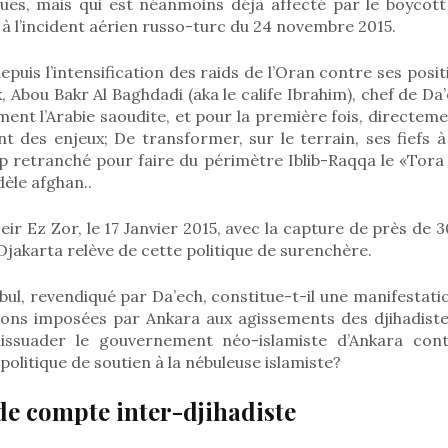
ques, mais qui est néanmoins déjà affecté par le boycott 
 à l’incident aérien russo-turc du 24 novembre 2015.
epuis l’intensification des raids de l’Oran contre ses posi
, Abou Bakr Al Baghdadi (aka le calife Ibrahim), chef de Da’
nt l’Arabie saoudite, et pour la première fois, directeme
 des enjeux; De transformer, sur le terrain, ses fiefs à
p retranché pour faire du périmètre Iblib-Raqqa le «Tor
dèle afghan..
eir Ez Zor, le 17 Janvier 2015, avec la capture de près de 
 Djakarta relève de cette politique de surenchère.
nbul, revendiqué par Da’ech, constitue-t-il une manifestati
tions imposées par Ankara aux agissements des djihadist
ssuader le gouvernement néo-islamiste d’Ankara cont
politique de soutien à la nébuleuse islamiste?
e compte inter-djihadiste