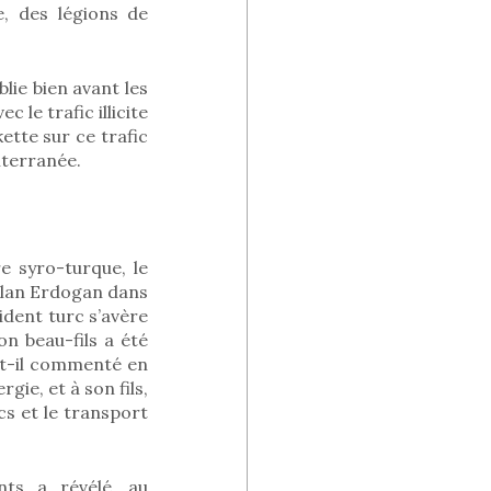
e, des légions de
lie bien avant les
 le trafic illicite
ette sur ce trafic
iterranée.
re syro-turque, le
 clan Erdogan dans
sident turc s’avère
n beau-fils a été
a-t-il commenté en
gie, et à son fils,
cs et le transport
nts a révélé, au