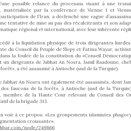
’une possible relance du processus visant à une transi
e, matérialisée par la conférence de Vienne 1 et Vienn
participation de l’Iran, a déclenché une vague d’assassin
une tentative de mise au pas des récalcitrants et son ada
ique régional et international, avec leur inhérente répli
cédé à la liquidation physique de trois dirigeantes kurde
nte du Conseil du Peuple de Slopy et Fatma Wayar, activis
ans la foulée de la constitution du «Conseil Démocratique
 un dirigeants de Jabhat An Nosra, Jamil Raadoune, ch
forêt», a été assassiné à Antioche (sud de la Turquie).
de Jabhat An Nosra ont également été assassinés, dont Jam
es faucons de la forêt», à Antioche (sud de la Turquie)
ent, membre de la Haute Cour relevant du Conseil des 
atif de la brigade 313.
oin voir à ce propos: «Les groupements islamistes phagocy
ugmentation croissante».
khbar.com/node/249866