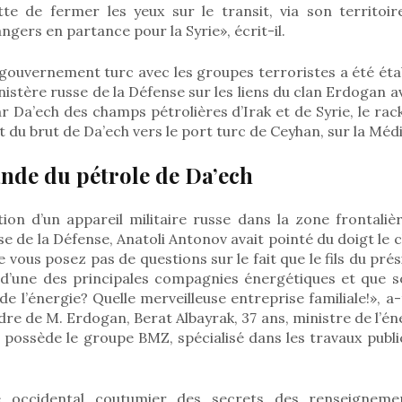
ette de fermer les yeux sur le transit, via son territoir
gers en partance pour la Syrie», écrit-il.
gouvernement turc avec les groupes terroristes a été étab
istère russe de la Défense sur les liens du clan Erdogan avec
ar Da’ech des champs pétrolières d’Irak et de Syrie, le rack
it du brut de Da’ech vers le port turc de Ceyhan, sur la Méd
nde du pétrole de Da’ech
ion d’un appareil militaire russe dans la zone frontaliè
se de la Défense, Anatoli Antonov avait pointé du doigt le
e vous posez pas de questions sur le fait que le fils du pré
t d’une des principales compagnies énergétiques et que so
 l’énergie? Quelle merveilleuse entreprise familiale!», 
e de M. Erdogan, Berat Albayrak, 37 ans, ministre de l’éner
i possède le groupe BMZ, spécialisé dans les travaux publi
 occidental coutumier des secrets des renseigneme