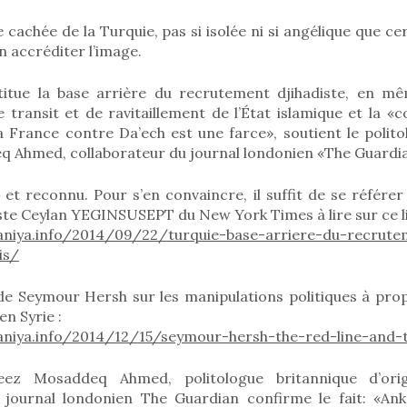
e cachée de la Turquie, pas si isolée ni si angélique que ce
n accréditer l’image.
titue la base arrière du recrutement djihadiste, en m
e transit et de ravitaillement de l’État islamique et la 
a France contre Da’ech est une farce», soutient le polito
 Ahmed, collaborateur du journal londonien «The Guardi
 et reconnu. Pour s’en convaincre, il suffit de se référe
ste Ceylan YEGINSUSEPT du New York Times à lire sur ce li
niya.info/2014/09/22/turquie-base-arriere-du-recrutem
is/
 de Seymour Hersh sur les manipulations politiques à pro
n Syrie :
niya.info/2014/12/15/seymour-hersh-the-red-line-and-t
ez Mosaddeq Ahmed, politologue britannique d’origi
 journal londonien The Guardian confirme le fait: «An