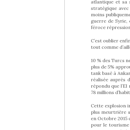
atlantique et sa 
stratégique avec 
moins publiqueme
guerre de Syrie, 
féroce répressio
C’est oublier enfi
tout comme d’aill
10 % des Turcs ne
plus de 5% approu
tank basé à Anka
réalisée auprès 
répondu que l’EI 
78 millions d’habi
Cette explosion i
plus meurtrière s
en Octobre 2015 d
pour le tourisme