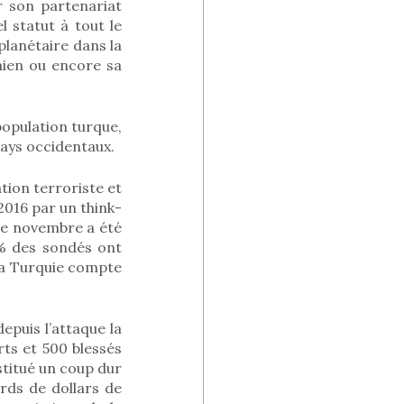
er son partenariat
l statut à tout le
lanétaire dans la
énien ou encore sa
 population turque,
pays occidentaux.
tion terroriste et
2016 par un think-
de novembre a été
1% des sondés ont
 La Turquie compte
epuis l’attaque la
rts et 500 blessés
stitué un coup dur
rds de dollars de