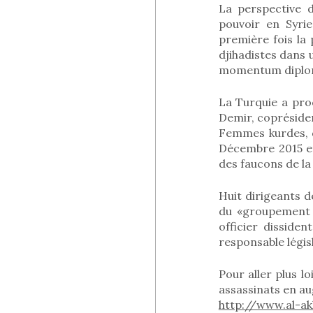
La perspective d
pouvoir en Syri
première fois la 
djihadistes dans 
momentum diplomat
La Turquie a pro
Demir, copréside
Femmes kurdes, d
Décembre 2015 et
des faucons de la 
Huit dirigeants 
du «groupement d
officier dissid
responsable législ
Pour aller plus l
assassinats en a
http://www.al-a