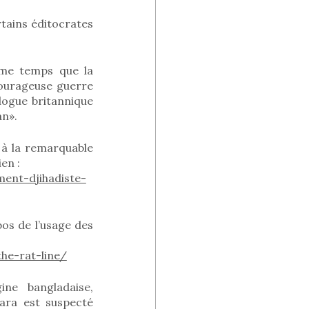
rtains éditocrates
ême temps que la
«courageuse guerre
logue britannique
an».
r à la remarquable
en :
ent-djihadiste-
pos de l’usage des
he-rat-line/
ne bangladaise,
kara est suspecté