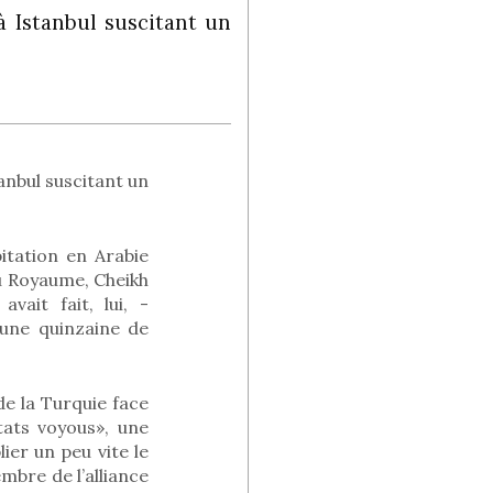
 à Istanbul suscitant un
tanbul suscitant un
itation en Arabie
du Royaume, Cheikh
vait fait, lui, -
une quinzaine de
de la Turquie face
tats voyous», une
blier un peu vite le
mbre de l’alliance