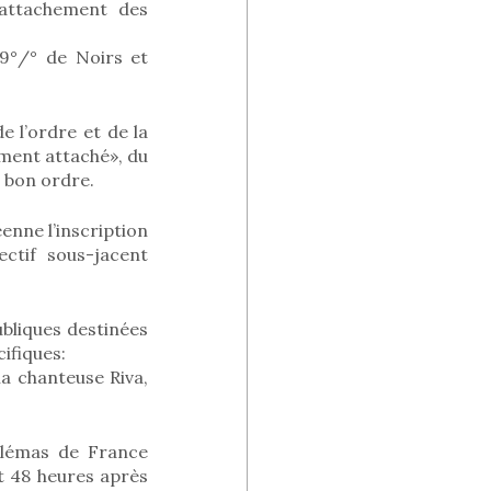
’attachement des
,9°/° de Noirs et
e l’ordre et de la
ement attaché», du
e bon ordre.
enne l’inscription
ectif sous-jacent
ubliques destinées
ifiques:
la chanteuse Riva,
ulémas de France
t 48 heures après