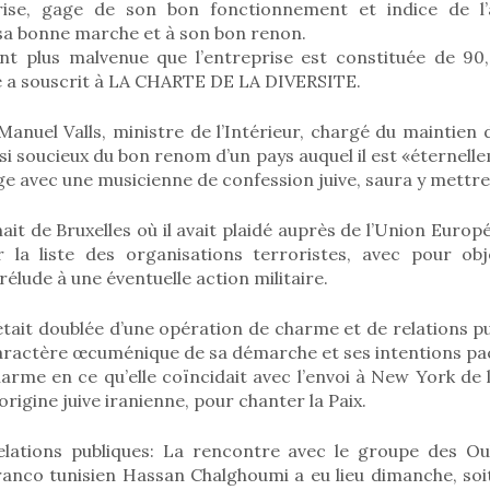
prise, gage de son bon fonctionnement et indice de l
 sa bonne marche et à son bon renon.
t plus malvenue que l’entreprise est constituée de 90
le a souscrit à LA CHARTE DE LA DIVERSITE.
nuel Valls, ministre de l’Intérieur, chargé du maintien d
 si soucieux du bon renom d’un pays auquel il est «éternell
ge avec une musicienne de confession juive, saura y mettr
it de Bruxelles où il avait plaidé auprès de l’Union Europé
 la liste des organisations terroristes, avec pour obj
 prélude à une éventuelle action militaire.
tait doublée d’une opération de charme et de relations p
aractère œcuménique de sa démarche et ses intentions pac
rme en ce qu’elle coïncidait avec l’envoi à New York de 
origine juive iranienne, pour chanter la Paix.
elations publiques: La rencontre avec le groupe des O
franco tunisien Hassan Chalghoumi a eu lieu dimanche, soi