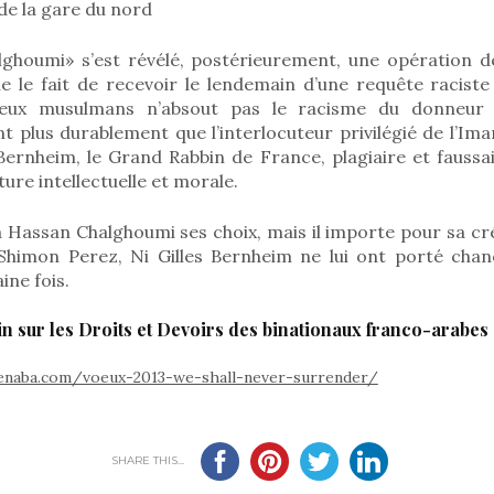
 de la gare du nord
ghoumi» s’est révélé, postérieurement, une opération d
 le fait de recevoir le lendemain d’une requête raciste
igieux musulmans n’absout pas le racisme du donneur 
nt plus durablement que l’interlocuteur privilégié de l’Im
 Bernheim, le Grand Rabbin de France, plagiaire et faussa
ure intellectuelle et morale.
 Hassan Chalghoumi ses choix, mais il importe pour sa crédi
 Shimon Perez, Ni Gilles Bernheim ne lui ont porté chance
ine fois.
oin sur les Droits et Devoirs des binationaux franco-arabes
enaba.com/voeux-2013-we-shall-never-surrender/
SHARE THIS...