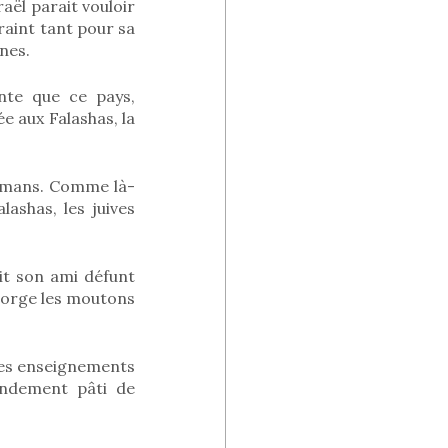
raël parait vouloir
craint tant pour sa
ines.
nte que ce pays,
e aux Falashas, la
ulmans. Comme là-
lashas, les juives
t son ami défunt
égorge les moutons
les enseignements
andement pâti de