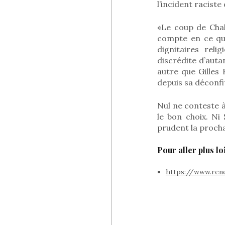
l’incident raciste
«Le coup de Chal
compte en ce que
dignitaires rel
discrédite d’auta
autre que Gilles
depuis sa déconfit
Nul ne conteste à
le bon choix. Ni
prudent la procha
Pour aller plus l
https://www.ren