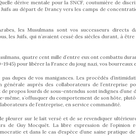
Quelle dérive mentale pour la SNCF, coutumière de discri
e Juifs au départ de Drancy vers les camps de concentrati
Arabes, les Musulmans sont vos successeurs directs da
us, les Juifs, qui n’avaient cessé des siècles durant, à êt
usulmans, quatre cent mille d’entre eux ont combattu dura
-1945) pour libérer la France du joug nazi, vos bourreaux 
as dupes de vos manigances. Les procédés d’intimidati
ion générale auprès des collaborateurs de l’entreprise po
t de propos lourds de sous-entendus sont indignes d’une 
elle-même, s’offusquer du comportement de son hôte, plut
ollaborateurs de l’entreprise, en service commandité.
 de pleurer sur le lait versé et de se revendiquer ultéri
rs de Guy Mocquët. La libre expression de l’opinion r
émocratie et dans le cas d‘espèce d’une saine pratique de