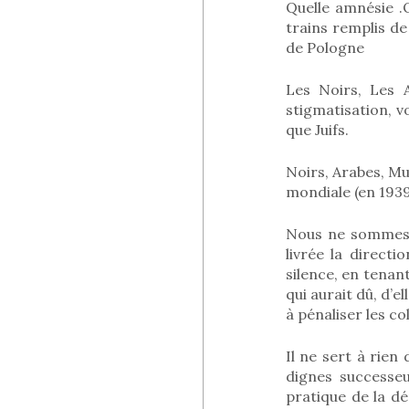
Quelle amnésie .
trains remplis d
de Pologne
Les Noirs, Les 
stigmatisation, vo
que Juifs.
Noirs, Arabes, M
mondiale (en 1939
Nous ne sommes p
livrée la direct
silence, en tenan
qui aurait dû, d’
à pénaliser les c
Il ne sert à rien
dignes successeu
pratique de la d