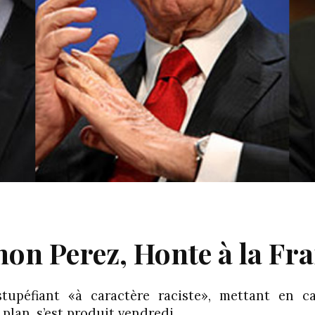
on Perez, Honte à la Fr
tupéfiant «à caractère raciste», mettant en c
 plan, s’est produit vendredi…