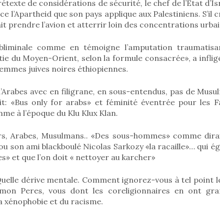
étexte de considérations de sécurité, le chef de l’Etat d’Is
e l’Apartheid que son pays applique aux Palestiniens. S’il 
ait prendre l’avion et atterrir loin des concentrations urba
bliminale comme en témoigne l’amputation traumatisa
e du Moyen-Orient, selon la formule consacrée», a infligé
 femmes juives noires éthiopiennes.
 d’Arabes avec en filigrane, en sous-entendus, pas de Mus
t: «Bus only for arabs» et féminité éventrée pour les Fa
me à l’époque du Klu Klux Klan.
irs, Arabes, Musulmans.. «Des sous-hommes» comme dirai
u son ami blackboulé Nicolas Sarkozy «la racaille»… qui 
es» et que l’on doit « nettoyer au karcher»
Quelle dérive mentale. Comment ignorez-vous à tel point 
Shimon Peres, vous dont les coreligionnaires en ont gr
la xénophobie et du racisme.