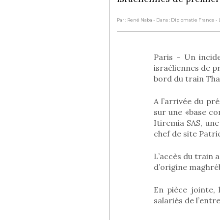
Par : René Naba
- Dans : Diplomatie France
- 
Paris – Un incid
israéliennes de p
bord du train Tha
A l’arrivée du pré
sur une «base con
Itiremia SAS, une
chef de site Patric
L’accès du train a
d’origine maghréb
En pièce jointe,
salariés de l’entr