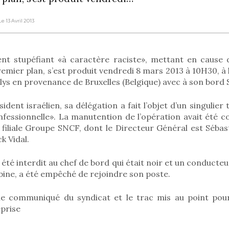
Le 13 Avril 2013
ent stupéfiant «à caractère raciste», mettant en cause 
remier plan, s’est produit vendredi 8 mars 2013 à 10H30, à
lys en provenance de Bruxelles (Belgique) avec à son bord
sident israélien, sa délégation a fait l’objet d’un singulie
fessionnelle». La manutention de l’opération avait été co
 filiale Groupe SNCF, dont le Directeur Général est Sébast
k Vidal.
 été interdit au chef de bord qui était noir et un conducteu
ine, a été empêché de rejoindre son poste.
 le communiqué du syndicat et le trac mis au point pour
eprise