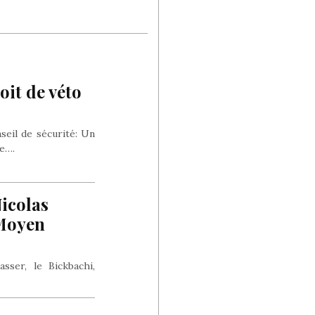
oit de véto
seil de sécurité: Un
e….
icolas
 Moyen
sser, le Bickbachi,