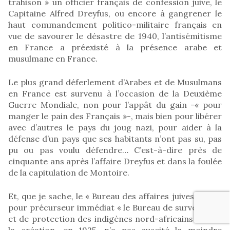
trahison » un officier français de confession juive, le
Capitaine Alfred Dreyfus, ou encore à gangrener le
haut commandement politico-militaire français en
vue de savourer le désastre de 1940, l’antisémitisme
en France a préexisté à la présence arabe et
musulmane en France.
Le plus grand déferlement d’Arabes et de Musulmans
en France est survenu à l’occasion de la Deuxième
Guerre Mondiale, non pour l’appât du gain -« pour
manger le pain des Français »-, mais bien pour libérer
avec d’autres le pays du joug nazi, pour aider à la
défense d’un pays que ses habitants n’ont pas su, pas
pu ou pas voulu défendre… C’est-à-dire près de
cinquante ans après l’affaire Dreyfus et dans la foulée
de la capitulation de Montoire.
Et, que je sache, le « Bureau des affaires juives », a eu
pour précurseur immédiat « le Bureau de surveillance
et de protection des indigènes nord-africains » dont
la création, en 1925, n’a pas suscité la moindre