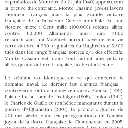
capitulation de Montoire du 21 juin 1940) apporteront
la preuve du contraire. Monte Cassino (1944) lavera
l’honneur français mais la plus grande victoire
française de la Deuxième Guerre mondiale est une
victoire mixte : Cent mille (100.000) soldats alliés,
contre 60.000 Allemands, ainsi que 4000
ressortissants du Maghreb auront payé de leur vie
cette victoire. 4.000 originaires du Maghreb sur 6.300
tués dans les rangs français, soit les 2/3 des effectifs.
Monte Cassino est donc tout autant une victoire
alliée, qu’une victoire française, arabe et africaine.
Le schéma est identique en ce qui concerne le
domaine naval. Le dernier fait d’armes français -
controversé tout de même- remonte à Aboukir (1799).
Puis ce fut au tour de Trafalgar (1805), Toulon (1942),
le Charles de Gaulle et son hélice manquante durant la
guerre d’Afghanistan (2001), la première guerre du
XXI me siècle, enfin les pérégrinations de l’ancien
joyau de la flotte française, le Clemenceau, en 2005.
On aurait rêvé meilleur traitement à De Gaulle et à