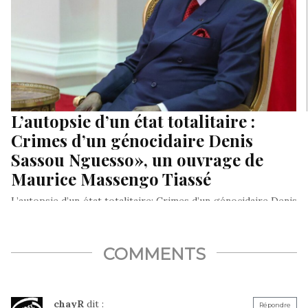
L’autopsie d’un état totalitaire :
Crimes d’un génocidaire Denis
Sassou Nguesso», un ouvrage de
Maurice Massengo Tiassé
L’autopsie d’un état totalitaire: Crimes d’un génocidaire Denis
Sassou Nguesso», un ouvrage de Maurice Massengo Tiassé
Hommage à Pierre Savorgnan…
COMMENTS
chayR
dit :
Répondre