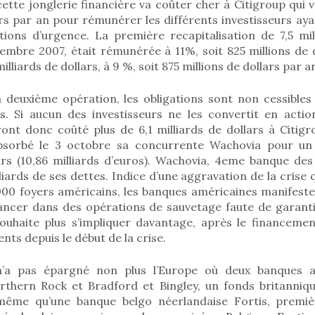
cette jonglerie financière va coûter cher à Citigroup qui v
ars par an pour rémunérer les différents investisseurs aya
tions d’urgence. La première recapitalisation de 7,5 mil
mbre 2007, était rémunérée à 11%, soit 825 millions de d
illiards de dollars, à 9 %, soit 875 millions de dollars par a
a deuxième opération, les obligations sont non cessibles
. Si aucun des investisseurs ne les convertit en acti
ront donc coûté plus de 6,1 milliards de dollars à Citig
bsorbé le 3 octobre sa concurrente Wachovia pour un
ars (10,86 milliards d’euros). Wachovia, 4eme banque des
liards de ses dettes. Indice d’une aggravation de la crise q
000 foyers américains, les banques américaines manifest
lancer dans des opérations de sauvetage faute de garanti
souhaite plus s’impliquer davantage, après le financement
nts depuis le début de la crise.
’a pas épargné non plus l’Europe où deux banques a
orthern Rock et Bradford et Bingley, un fonds britanniqu
e même qu’une banque belgo néerlandaise Fortis, premiè