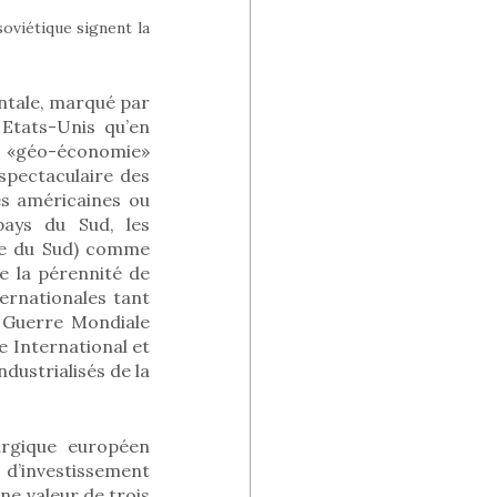
soviétique signent la
entale, marqué par
 Etats-Unis qu’en
a «géo-économie»
spectaculaire des
és américaines ou
pays du Sud, les
que du Sud) comme
e la pérennité de
ternationales tant
e Guerre Mondiale
e International et
ndustrialisés de la
urgique européen
 d’investissement
ne valeur de trois