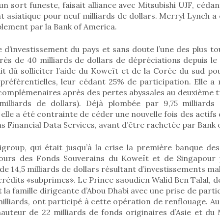
n sort funeste, faisait alliance avec Mitsubishi UJF, céda
t asiatique pour neuf milliards de dollars. Merryl Lynch a é
lement par la Bank of America.
d’investissement du pays et sans doute l’une des plus to
rès de 40 milliards de dollars de dépréciations depuis le 
t dû solliciter l’aide du Koweït et de la Corée du sud pou
 préférentielles, leur cédant 25% de participation. Elle
s complémenaires après des pertes abyssales au deuxième 
milliards de dollars). Déjà plombée par 9,75 milliards
elle a été contrainte de céder une nouvelle fois des actifs
 Financial Data Services, avant d’être rachetée par Bank 
igroup, qui était jusqu’à la crise la première banque de
ncours des Fonds Souverains du Koweït et de Singapour
 de 14,5 milliards de dollars résultant d’investissements m
 crédits «subprimes». Le Prince saoudien Walid Ben Talal, d
t la famille dirigeante d’Abou Dhabi avec une prise de parti
milliards, ont participé à cette opération de renflouage. Au
hauteur de 22 milliards de fonds originaires d’Asie et du