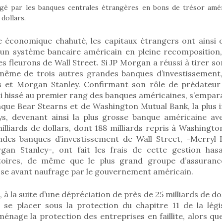
gé par les banques centrales étrangères en bons de trésor améri
 dollars.
 économique chahuté, les capitaux étrangers ont ainsi
un système bancaire américain en pleine recomposition,
 fleurons de Wall Street. Si JP Morgan a réussi à tirer son 
même de trois autres grandes banques d’investissement
 et Morgan Stanley. Confirmant son rôle de prédateur d
si hissé au premier rang des banques américaines, s’empar
nque Bear Stearns et de Washington Mutual Bank, la plus 
ys, devenant ainsi la plus grosse banque américaine av
illiards de dollars, dont 188 milliards repris à Washingto
andes banques d’investissement de Wall Street, -Merryl
gan Stanley-, ont fait les frais de cette gestion has
atoires, de même que le plus grand groupe d’assuranc
sse avant naufrage par le gouvernement américain.
 la suite d’une dépréciation de près de 25 milliards de dol
 se placer sous la protection du chapitre 11 de la légis
énage la protection des entreprises en faillite, alors q