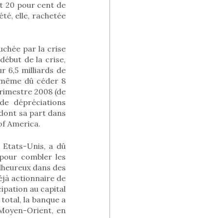
nt 20 pour cent de
té, elle, rachetée
uchée par la crise
début de la crise,
r 6,5 milliards de
 a même dû céder 8
trimestre 2008 (de
 de dépréciations
 dont sa part dans
of America.
s Etats-Unis, a dû
 pour combler les
alheureux dans des
éjà actionnaire de
cipation au capital
 total, la banque a
 Moyen-Orient, en