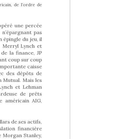
cain, de l’ordre de
 opéré une percée
 n’épargnant pas
épingle du jeu, il
, Merryl Lynch et
e la finance, JP
ant coup sur coup
importante caisse
ec des dépôts de
n Mutual. Mais les
 Lynch et Lehman
ardeuse de prêts
e américain AIG,
lars de ses actifs,
lation financière
ue Morgan Stanley,