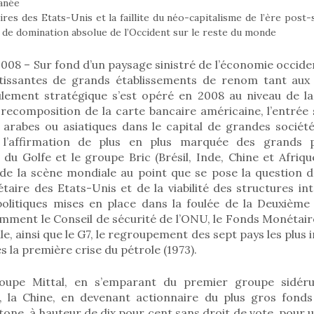
sanée
ires des Etats-Unis et la faillite du néo-capitalisme de l’ère post-
es de domination absolue de l’Occident sur le reste du monde
2008 – Sur fond d’un paysage sinistré de l’économie occid
entissantes de grands établissements de renom tant aux
ulement stratégique s’est opéré en 2008 au niveau de l
 recomposition de la carte bancaire américaine, l’entrée 
 arabes ou asiatiques dans le capital de grandes sociét
l’affirmation de plus en plus marquée des grands 
du Golfe et le groupe Bric (Brésil, Inde, Chine et Afri
de la scène mondiale au point que se pose la question d
taire des Etats-Unis et de la viabilité des structures in
politiques mises en place dans la foulée de la Deuxièm
mment le Conseil de sécurité de l’ONU, le Fonds Monétair
, ainsi que le G7, le regroupement des sept pays les plus i
s la première crise du pétrole (1973).
groupe Mittal, en s’emparant du premier groupe sidér
), la Chine, en devenant actionnaire du plus gros fonds
tone, à hauteur de dix pour cent sans droit de vote, pour u