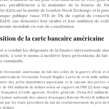
llars, parallèlement à la mainmise de la Bourse de D
ty (QIA) sur la moitié de London Stock Exchange et la pris
anque publique russe VTB de 5% du capital du consort
ADS, ont démontré leur vitalité et leur ambition de redé
onomie mondiale en voie de constitution.
ition de la carte bancaire américaine
 a conduit les dirigeants de la finance internationale sin
ntiels, à tout le moins à modérer leurs prétentions du fait
s cumulatifs.
 de l’économie américaine du fait des coûts de la guerre d’Irak et 
américain de l’économie Joseph Stiglitz à près de trois mille milliar
ative des prêts immobiliers américains et la cascade des pertes c
e de 945 milliards de dollars selon un rapport du FMI (2) dont vingt
françaises (Crédit agricole, Société générale, Dexia (6,5 milliards
E (caisse nationale des caisses d’epargne) Natexis-Nexity (6 milliard
tué par les états pétroliers du fait du renchérissement du prix du b
e dollars,