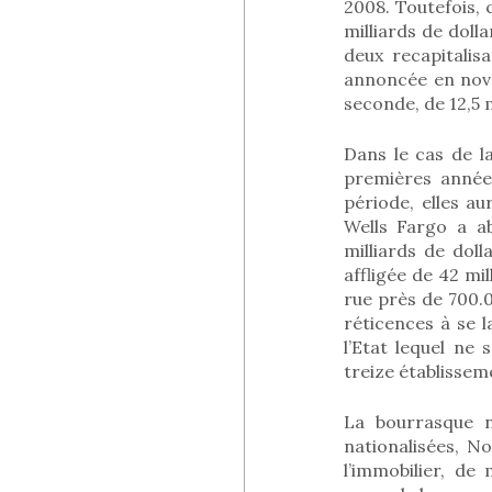
2008. Toutefois, 
milliards de doll
deux recapitalisa
annoncée en nove
seconde, de 12,5 m
Dans le cas de l
premières années
période, elles au
Wells Fargo a a
milliards de doll
affligée de 42 mil
rue près de 700.
réticences à se 
l’Etat lequel ne 
treize établisseme
La bourrasque n
nationalisées, N
l’immobilier, d