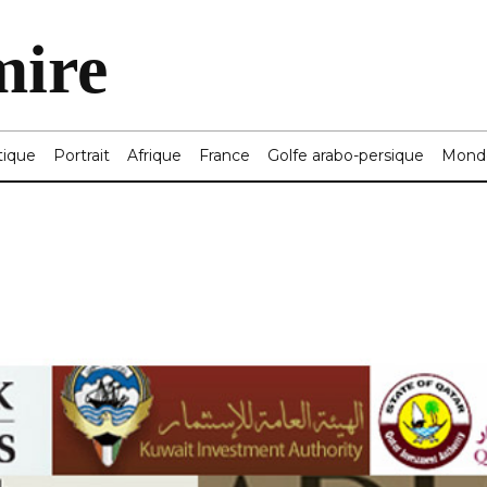
mire
tique
Portrait
Afrique
France
Golfe arabo-persique
Mond