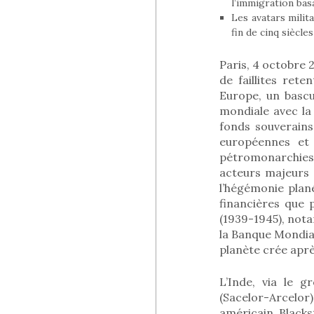
l’immigration ba
Les avatars milita
fin de cinq siècl
Paris, 4 octobre 
de faillites ret
Europe, un basc
mondiale avec la
fonds souverains
européennes et 
pétromonarchies 
acteurs majeurs 
l’hégémonie plané
financières que 
(1939-1945), nota
la Banque Mondiale
planète crée aprè
L’Inde, via le 
(Sacelor-Arcelor
américain, Blacks