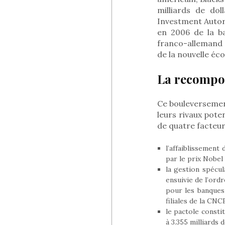
milliards de do
Investment Autori
en 2006 de la b
franco-allemand E
de la nouvelle éc
La recompos
Ce bouleversement
leurs rivaux pote
de quatre facteur
l’affaiblissement
par le prix Nobel 
la gestion spécul
ensuivie de l’ordr
pour les banques 
filiales de la CNC
le pactole consti
à 3.355 milliards d