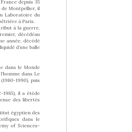
 France depuis 35
de Montpellier, il
au Laboratoire du
êtrière à Paris.
ibut à la guerre,
premier, décédéau
ême année, décédé
liquidé d’une balle
me dans le Monde
e l’homme dans Le
(1980-1990), puis
1985), il a étéde
ense des libertés
titut égyptien des
orifiques dans le
emy of Sciences-