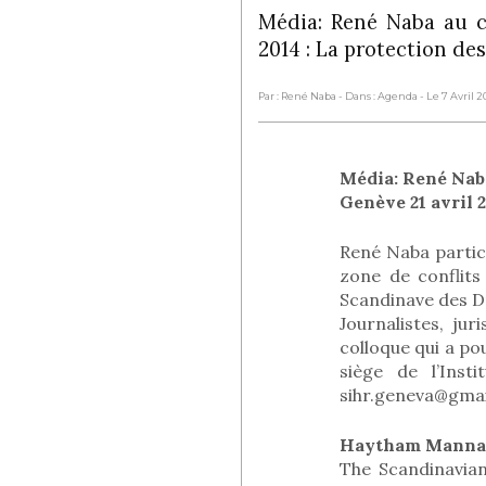
Média: René Naba au co
2014 : La protection de
Par : René Naba
- Dans : Agenda
- Le 7 Avril 2
Média: René Naba
Genève 21 avril 2
René Naba partici
zone de conflits
Scandinave des D
Journalistes, ju
colloque qui a po
siège de l’Ins
sihr.geneva@gma
Haytham Manna
The Scandinavian