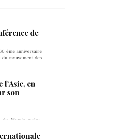
nférence de
 60 ème anniversaire
ce du mouvement des
 l’Asie, en
ar son
le du Monde arabo-
nce France Presse,
ternationale