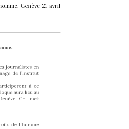
’homme. Genève 21 avril
homme.
es journalistes en
age de l’Institut
articiperont à ce
loque aura lieu au
 Genève CH mel:
Droits de L’homme