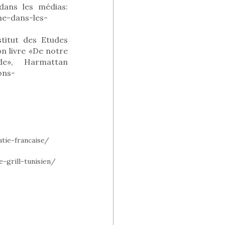
 dans les médias:
me-dans-les-
stitut des Etudes
on livre «De notre
e», Harmattan
ons-
tie-francaise/
e-grill-tunisien/