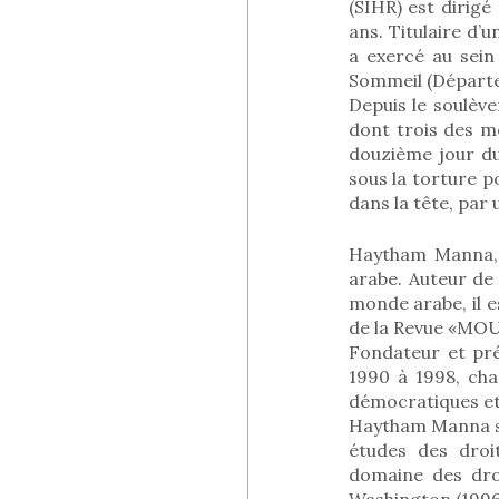
(SIHR) est dirig
ans. Titulaire d’
a exercé au sein
Sommeil (Départem
Depuis le soulèv
dont trois des m
douzième jour du
sous la torture po
dans la tête, par 
Haytham Manna, 
arabe. Auteur de
monde arabe, il 
de la Revue «MO
Fondateur et pré
1990 à 1998, cha
démocratiques et 
Haytham Manna siè
études des droit
domaine des dro
Washington (1996