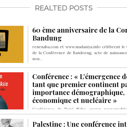
REALTED POSTS
60 ème anniversaire de la Co
Bandung
renenaba.com et www.madaniya.info célèbrent le
de la Conférence de Bandoeng, acte de naissan
non…
Conférence : « L’émergence de
tant que premier continent p
importance démographique,
économique et nucléaire »
Conférence de René Naba, ancien responsab
musulman au service diplomatique de l’Age
directeur du site madaniya.info…
Palestine : Une conférence in