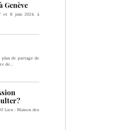
, à Genève
7 et 8 juin 2024, à
u plan de partage de
ire de…
ssion
sulter?
30 Lieu : Maison des