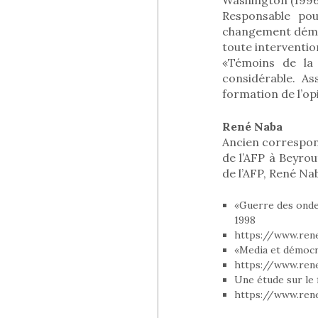
Responsable pou
changement démoc
toute interventio
«Témoins de la 
considérable. As
formation de l’op
René Naba
Ancien correspon
de l’AFP à Beyro
de l’AFP, René Na
«Guerre des ondes
1998
https://www.ren
«Media et démocra
https://www.ren
Une étude sur le 
https://www.rene