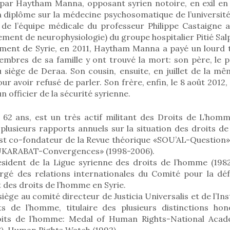
é par Haytham Manna, opposant syrien notoire, en exil en
un diplôme sur la médecine psychosomatique de l’université 
 de l’équipe médicale du professeur Philippe Castaigne 
ent de neurophysiologie) du groupe hospitalier Pitié Salp
ement de Syrie, en 2011, Haytham Manna a payé un lourd tr
embres de sa famille y ont trouvé la mort: son père, le 
 siège de Deraa. Son cousin, ensuite, en juillet de la m
ur avoir refusé de parler. Son frère, enfin, le 8 août 2012, 
un officier de la sécurité syrienne.
62 ans, est un très actif militant des Droits de L’hom
 plusieurs rapports annuels sur la situation des droits d
est co-fondateur de la Revue théorique «SOU’AL-Question» 
UKARABAT-Convergences» (1998-2006).
sident de la Ligue syrienne des droits de l’homme (1982-
rgé des relations internationales du Comité pour la déf
des droits de l’homme en Syrie.
ge au comité directeur de Justicia Universalis et de l’Ins
s de l’homme, titulaire des plusieurs distinctions hon
its de l’homme: Medal of Human Rights-National Acad
), Human Rights Watch (1992).