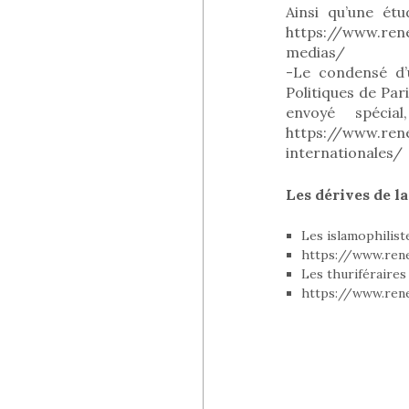
Ainsi qu’une étu
https://www.rene
medias/
-Le condensé d’u
Politiques de Par
envoyé spéci
https://www.rene
internationales/
Les dérives de la
Les islamophilist
https://www.rene
Les thuriféraires 
https://www.renen