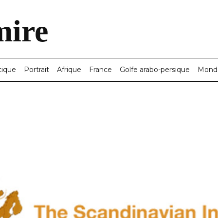
mire
tique
Portrait
Afrique
France
Golfe arabo-persique
Mond