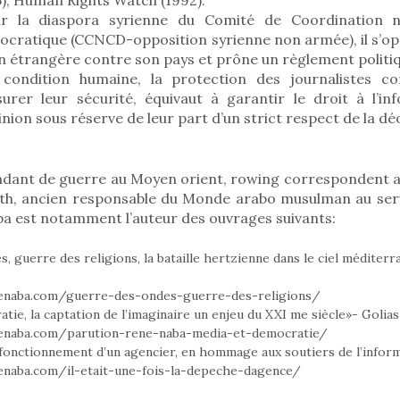
r la diaspora syrienne du Comité de Coordination n
ratique (CCNCD-opposition syrienne non armée), il s’op
n étrangère contre son pays et prône un règlement politi
condition humaine, la protection des journalistes co
surer leur sécurité, équivaut à garantir le droit à l’in
inion sous réserve de leur part d’un strict respect de la dé
dant de guerre au Moyen orient, rowing correspondent a
uth, ancien responsable du Monde arabo musulman au ser
ba est notamment l’auteur des ouvrages suivants:
, guerre des religions, la bataille hertzienne dans le ciel médite
enaba.com/guerre-des-ondes-guerre-des-religions/
tie, la captation de l’imaginaire un enjeu du XXI me siècle»- Golias
enaba.com/parution-rene-naba-media-et-democratie/
fonctionnement d’un agencier, en hommage aux soutiers de l’inform
naba.com/il-etait-une-fois-la-depeche-dagence/