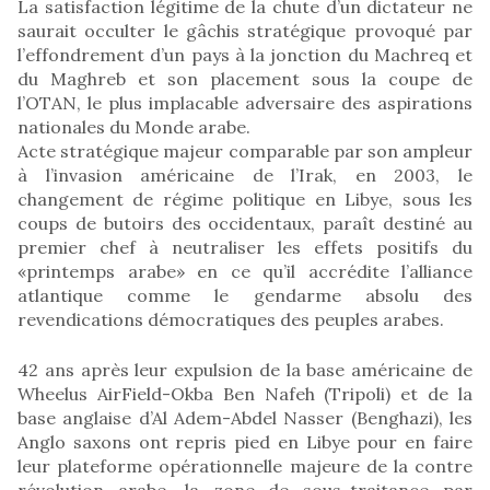
La satisfaction légitime de la chute d’un dictateur ne
saurait occulter le gâchis stratégique provoqué par
l’effondrement d’un pays à la jonction du Machreq et
du Maghreb et son placement sous la coupe de
l’OTAN, le plus implacable adversaire des aspirations
nationales du Monde arabe.
Acte stratégique majeur comparable par son ampleur
à l’invasion américaine de l’Irak, en 2003, le
changement de régime politique en Libye, sous les
coups de butoirs des occidentaux, paraît destiné au
premier chef à neutraliser les effets positifs du
«printemps arabe» en ce qu’il accrédite l’alliance
atlantique comme le gendarme absolu des
revendications démocratiques des peuples arabes.
42 ans après leur expulsion de la base américaine de
Wheelus AirField-Okba Ben Nafeh (Tripoli) et de la
base anglaise d’Al Adem-Abdel Nasser (Benghazi), les
Anglo saxons ont repris pied en Libye pour en faire
leur plateforme opérationnelle majeure de la contre
révolution arabe, la zone de sous-traitance par