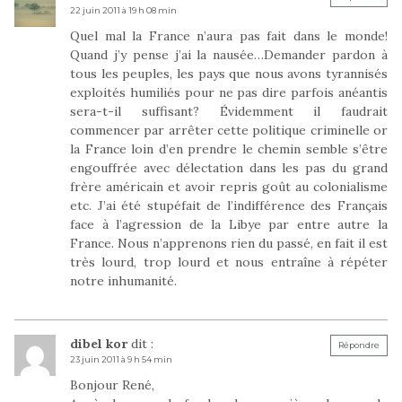
22 juin 2011 à 19 h 08 min
Quel mal la France n’aura pas fait dans le monde!
Quand j’y pense j’ai la nausée…Demander pardon à
tous les peuples, les pays que nous avons tyrannisés
exploités humiliés pour ne pas dire parfois anéantis
sera-t-il suffisant? Évidemment il faudrait
commencer par arrêter cette politique criminelle or
la France loin d’en prendre le chemin semble s’être
engouffrée avec délectation dans les pas du grand
frère américain et avoir repris goût au colonialisme
etc. J’ai été stupéfait de l’indifférence des Français
face à l’agression de la Libye par entre autre la
France. Nous n’apprenons rien du passé, en fait il est
très lourd, trop lourd et nous entraîne à répéter
notre inhumanité.
dibel kor
dit :
Répondre
23 juin 2011 à 9 h 54 min
Bonjour René,