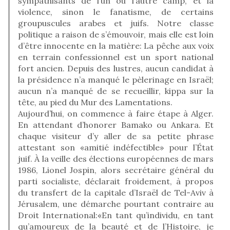
sympathisants de l’un ou l’autre camp, et la
violence, sinon le fanatisme, de certains
groupuscules arabes et juifs. Notre classe
politique a raison de s’émouvoir, mais elle est loin
d’être innocente en la matière: La pêche aux voix
en terrain confessionnel est un sport national
fort ancien. Depuis des lustres, aucun candidat à
la présidence n’a manqué le pèlerinage en Israël;
aucun n’a manqué de se recueillir, kippa sur la
tête, au pied du Mur des Lamentations.
Aujourd’hui, on commence à faire étape à Alger.
En attendant d’honorer Bamako ou Ankara. Et
chaque visiteur d’y aller de sa petite phrase
attestant son «amitié indéfectible» pour l’État
juif. À la veille des élections européennes de mars
1986, Lionel Jospin, alors secrétaire général du
parti socialiste, déclarait froidement, à propos
du transfert de la capitale d’Israël de Tel-Aviv à
Jérusalem, une démarche pourtant contraire au
Droit International:«En tant qu’individu, en tant
qu’amoureux de la beauté et de l’Histoire, je