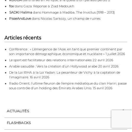
fox
dans
Gaza: Réponse à Ziad Medoukh
SADKI Halima
dans
Hommage à Madiba, The Invictus [1918 – 2013]
PisseAndLove
dans
Nicolas Sarkozy, un champ de ruines
Articles récents
Conférence : « L’émergence de l’Asie, en tant que premier continent par
son importance démographique, économique et nucléaire »
1 juillet 2026
Le sport est facilitateur des relations internationales
22 avril 2026
Arabie saoudite : Vers la création d’un Hollywood arabe
20 avril 2026
De la Loi IRHA à la Loi Yadan: La pesanteur de Vichy à la captation de
l’imaginaire.
16 avril 2026
Radio Orient, l’ultime fleuron de l’empire médiatique du clan Hariri, passe
sous contrôle d’un holding des Émirats Arabes Unis.
15 avril 2026
ACTUALITÉS
FLASHBACKS