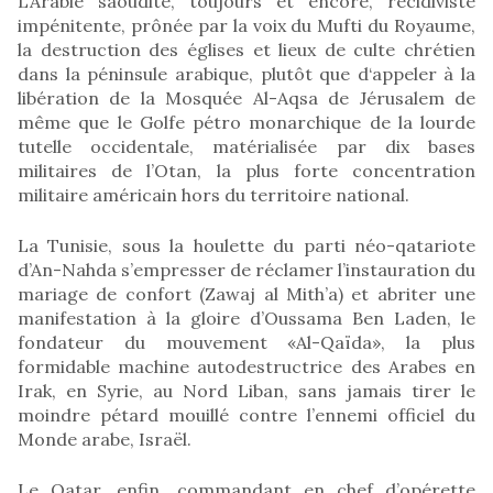
L’Arabie saoudite, toujours et encore, récidiviste
impénitente, prônée par la voix du Mufti du Royaume,
la destruction des églises et lieux de culte chrétien
dans la péninsule arabique, plutôt que d‘appeler à la
libération de la Mosquée Al-Aqsa de Jérusalem de
même que le Golfe pétro monarchique de la lourde
tutelle occidentale, matérialisée par dix bases
militaires de l’Otan, la plus forte concentration
militaire américain hors du territoire national.
La Tunisie, sous la houlette du parti néo-qatariote
d’An-Nahda s’empresser de réclamer l’instauration du
mariage de confort (Zawaj al Mith’a) et abriter une
manifestation à la gloire d’Oussama Ben Laden, le
fondateur du mouvement «Al-Qaïda», la plus
formidable machine autodestructrice des Arabes en
Irak, en Syrie, au Nord Liban, sans jamais tirer le
moindre pétard mouillé contre l’ennemi officiel du
Monde arabe, Israël.
Le Qatar, enfin, commandant en chef d’opérette