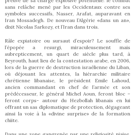
preuve de sa charge explosive potentielle: le combat
sans relâche mené par les Occidentaux contre ses
symboles successifs, Nasser, Arafat, auparavant en
Iran Mossadegh. De nouveau l’Algérie «dans un an»,
dixit Nicolas Sarkozy, et l’Iran dans trois.
Râle expiatoire ou sursaut d’espoir? Le souffle de
l’épopée a resurgi, miraculeusement mais
subrepticement, un quart de siècle plus tard, à
Beyrouth, haut lieu de la contestation arabe, en 2006,
lors de la guerre de destruction israélienne du Liban,
où déjouant les attentes, la hiérarchie militaire
chrétienne libanaise, le président Emile Lahoud,
ancien commandant en chef de l’armée et son
prédécesseur, le général Michel Aoun, feront bloc –
feront corps- autour du Hezbollah libanais en lui
offrant un sas diplomatique de protection, dégageant
ainsi la voie à la «divine surprise» de la formation
chiite.
Dans une zone gangrenée par une religiosité niaise,