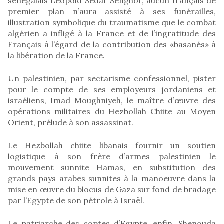
sénégalais Léopold Sedar Senghor, aucun français de
premier plan n’aura assisté à ses funérailles,
illustration symbolique du traumatisme que le combat
algérien a infligé à la France et de l’ingratitude des
Français à l’égard de la contribution des «basanés» à
la libération de la France.
Un palestinien, par sectarisme confessionnel, pister
pour le compte de ses employeurs jordaniens et
israéliens, Imad Moughniyeh, le maître d’œuvre des
opérations militaires du Hezbollah Chiite au Moyen
Orient, prélude à son assassinat.
Le Hezbollah chiite libanais fournir un soutien
logistique à son frère d’armes palestinien le
mouvement sunnite Hamas, en substitution des
grands pays arabes sunnites à la manoeuvre dans la
mise en œuvre du blocus de Gaza sur fond de bradage
par l’Egypte de son pétrole à Israël.
Le patriarche des coptes d’Egypte, enfin, Shenouda