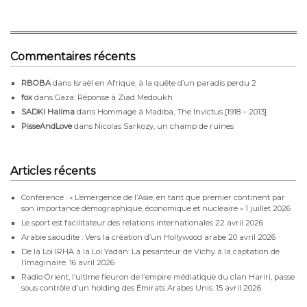
Commentaires récents
RBOBA
dans
Israël en Afrique, à la quête d’un paradis perdu 2
fox
dans
Gaza: Réponse à Ziad Medoukh
SADKI Halima
dans
Hommage à Madiba, The Invictus [1918 – 2013]
PisseAndLove
dans
Nicolas Sarkozy, un champ de ruines
Articles récents
Conférence : « L’émergence de l’Asie, en tant que premier continent par
son importance démographique, économique et nucléaire »
1 juillet 2026
Le sport est facilitateur des relations internationales
22 avril 2026
Arabie saoudite : Vers la création d’un Hollywood arabe
20 avril 2026
De la Loi IRHA à la Loi Yadan: La pesanteur de Vichy à la captation de
l’imaginaire.
16 avril 2026
Radio Orient, l’ultime fleuron de l’empire médiatique du clan Hariri, passe
sous contrôle d’un holding des Émirats Arabes Unis.
15 avril 2026