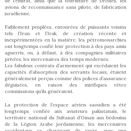
de l’émirat, ainsi que la fourniture de Drones, les
avions de reconnaissance sans pilote, de fabrication
israélienne.
Faiblement peuplées, entourées de puissants voisins
tels l’Iran et l’Irak, de création récente et
inexpérimentées en la matière, les pétromonarchies
ont longtemps confié leur protection à des pays amis
aguerris, ou, à défaut, à des compagnies militaires
privées, les mercenaires des temps modernes.
Les fabuleux contrats d’armement qui excédaient les
capacités d’absorption des servants locaux, étaient
généralement perçus comme des polices d’assurance
déguisées, en raison des mirifiques rétro
commissions qu’ils généraient.
La protection de l’espace aérien saoudien a été
longtemps confiée aux aviateurs pakistanais, le
territoire national du Sultanat d’Oman aux bédouins
de la Légion Arabe jordanienne, les mercenaires
occidentaux se chargeant du reste, avec une