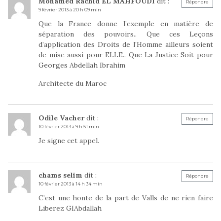
Mohamed Rachid EL MAHFOUDI
dit :
Répondre
9 février 2013 à 20 h 09 min
Que la France donne l’exemple en matière de
séparation des pouvoirs.. Que ces Leçons
d’application des Droits de l’Homme ailleurs soient
de mise aussi pour ELLE.. Que La Justice Soit pour
Georges Abdellah Ibrahim
Architecte du Maroc
Odile Vacher
dit :
Répondre
10 février 2013 à 9 h 51 min
Je signe cet appel.
chams selim
dit :
Répondre
10 février 2013 à 14 h 34 min
C’est une honte de la part de Valls de ne rien faire
Liberez GIAbdallah