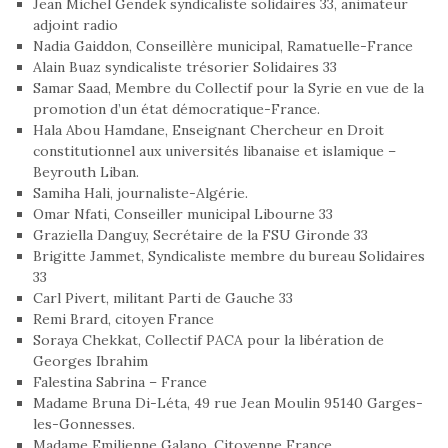
Jean Michel Gendek syndicaliste solidaires 33, animateur
adjoint radio
Nadia Gaiddon, Conseillère municipal, Ramatuelle-France
Alain Buaz syndicaliste trésorier Solidaires 33
Samar Saad, Membre du Collectif pour la Syrie en vue de la
promotion d’un état démocratique-France.
Hala Abou Hamdane, Enseignant Chercheur en Droit
constitutionnel aux universités libanaise et islamique –
Beyrouth Liban.
Samiha Hali, journaliste-Algérie.
Omar Nfati, Conseiller municipal Libourne 33
Graziella Danguy, Secrétaire de la FSU Gironde 33
Brigitte Jammet, Syndicaliste membre du bureau Solidaires
33
Carl Pivert, militant Parti de Gauche 33
Remi Brard, citoyen France
Soraya Chekkat, Collectif PACA pour la libération de
Georges Ibrahim
Falestina Sabrina – France
Madame Bruna Di-Léta, 49 rue Jean Moulin 95140 Garges-
les-Gonnesses.
Madame Emilienne Galano, Citoyenne France