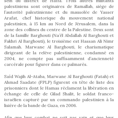
sein du district de Haïfa. Trois autres militants
palestiniens sont originaires de Ramallah, siège de
l’autorité palestinienne et du mausolée de Yasser
Arafat, chef historique du mouvement national
palestinien, à 15 km au Nord de Jérusalem, dans la
zone des collines du centre de la Palestine. Deux sont
de la famille Barghouti (Na’êl Abdallah Al Barghouti et
Fakhri Al Barghouti), le troisième est Hassan Ali Nimr
Salamah. Marwane Al Barghouti, le charismatique
dirigeant de la relève palestinienne, condamné en
2004, ne compte pas suffisamment d’ancienneté
carcérale pour figurer dans ce palmarès.
Saïd Wajih Al-Ataba, Marwane Al Barghouti (Fatah) et
Ahmad Saadate (FPLP) figurent en tête de liste des
prisonniers dont le Hamas réclament la libération en
échange de celle de Gilad Shalit, le soldat franco-
israélien capturé par un commando palestinien à la
lisière de la bande de Gaza, en 2006.
Afin que leur combat ne soit pas vain et que leur