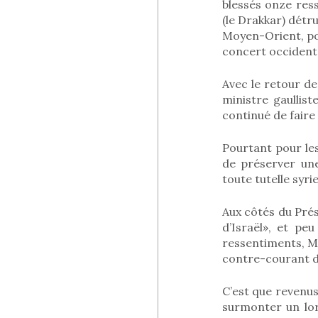
blessés onze res
(le Drakkar) détru
Moyen-Orient, pou
concert occidenta
Avec le retour de
ministre gaullist
continué de faire 
Pourtant pour les 
de préserver un
toute tutelle syri
Aux côtés du Pré
d’Israël», et p
ressentiments, M.
contre-courant de
C’est que revenus
surmonter un lor