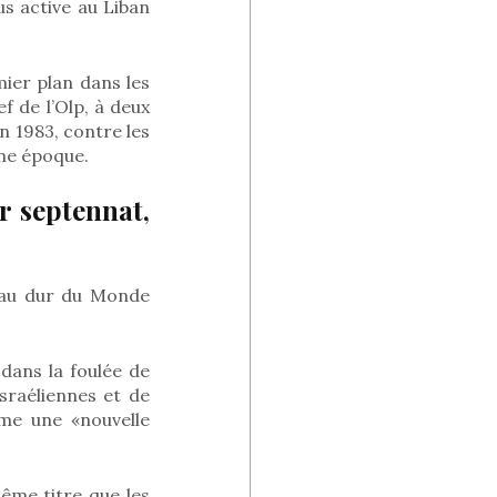
us active au Liban
mier plan dans les
f de l’Olp, à deux
en 1983, contre les
ême époque.
r septennat,
oyau dur du Monde
 dans la foulée de
israéliennes et de
mme une «nouvelle
ême titre que les