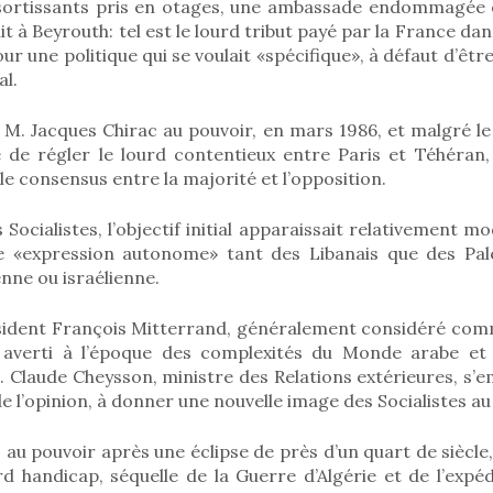
sortissants pris en otages, une ambassade endommagée e
it à Beyrouth: tel est le lourd tribut payé par la France d
r une politique qui se voulait «spécifique», à défaut d’êt
l.
 M. Jacques Chirac au pouvoir, en mars 1986, et malgré l
e de régler le lourd contentieux entre Paris et Téhéran,
le consensus entre la majorité et l’opposition.
Socialistes, l’objectif initial apparaissait relativement mod
e «expression autonome» tant des Libanais que des Pale
enne ou israélienne.
sident François Mitterrand, généralement considéré co
eu averti à l’époque des complexités du Monde arabe et
 Claude Cheysson, ministre des Relations extérieures, s’e
 l’opinion, à donner une nouvelle image des Socialistes a
 au pouvoir après une éclipse de près d’un quart de siècle,
d handicap, séquelle de la Guerre d’Algérie et de l’expéd