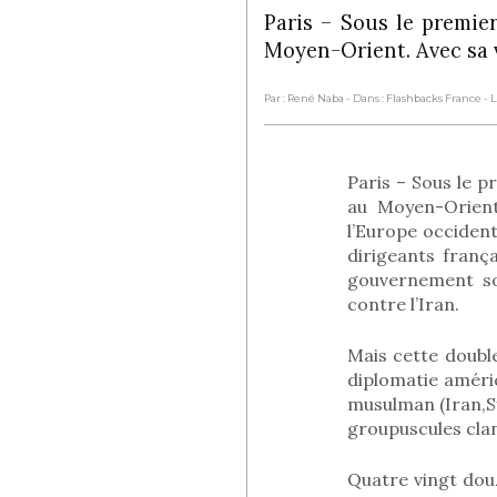
Paris – Sous le premie
Moyen-Orient. Avec sa 
Par : René Naba
- Dans : Flashbacks France
- 
Paris – Sous le p
au Moyen-Orient.
l’Europe occident
dirigeants franç
gouvernement so
contre l’Iran.
Mais cette doubl
diplomatie améri
musulman (Iran,Sy
groupuscules cla
Quatre vingt douz