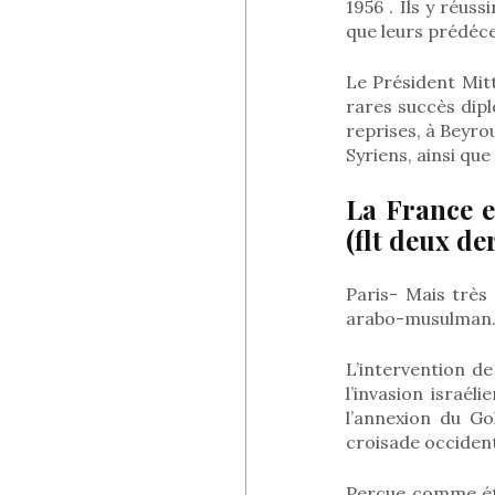
1956 . Ils y réus
que leurs prédéc
Le Président Mitt
rares succès dipl
reprises, à Beyrou
Syriens, ainsi qu
La France e
(flt deux de
Paris- Mais très
arabo-musulman
L’intervention de
l’invasion israél
l’annexion du Go
croisade occident
Perçue comme éta