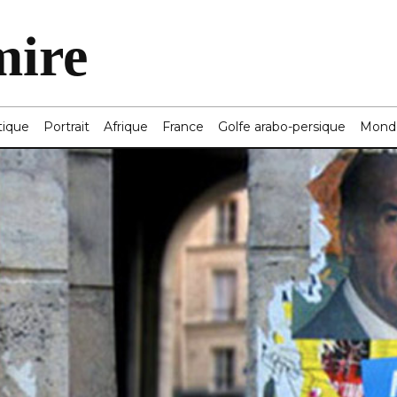
mire
tique
Portrait
Afrique
France
Golfe arabo-persique
Mond