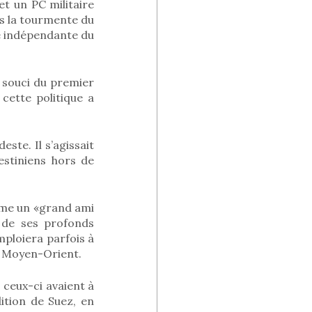
t un PC militaire
ans la tourmente du
re indépendante du
e souci du premier
 cette politique a
este. Il s’agissait
stiniens hors de
mme un «grand ami
 de ses profonds
mploiera parfois à
u Moyen-Orient.
 ceux-ci avaient à
ition de Suez, en