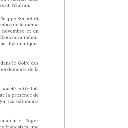
irs et Téhéran.
Philippe Rochot et
tembre de la même
n novembre et en
 débouchera même,
ons diplomatiques
 dans le Golfe des
ébordements de la
 soucié cette fois
ue la présence de
ger les bâtiments
ormandin et Roger
es françaises, une