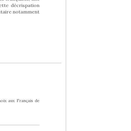
ette décrispation
butaire notamment
hoix aux Français de