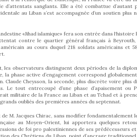
ble d’attentats sanglants. Elle a été combattue d’autant 
ccidentale au Liban s’est accompagnée d’un soutien plus n
andestine «Jihad islamique» fera son entrée dans l‘histoire 
ttentat contre le quartier général français à Beyrouth, 
 américain au cours duquel 218 soldats américains et 58
t.
 les observateurs distinguent deux périodes de la diploma
re, la phase active d’engagement correspond globalement
. Claude Cheysson, la seconde, plus discrète voire plus di
. Le tout entrecoupé d’une phase d’apaisement ou P
rait militaire de la France au Liban et au Tchad et à pren
les grands oubliés des premières années du septennat.
de M. Jacques Chirac, sans modifier fondamentalement le
rançaise au Moyen-Orient, lui apportera quelques retou
fessions de foi pro palestiniennes de ses prédécesseurs e
tion des Chrétiens du Liban, point d’ancrage traditionne