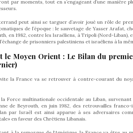
siront par moments, tout en s’engageant d’une manière pl
esseurs.
errand peut ainsi se targuer d’avoir joué un rôle de pre
omatiques de l’époque : le sauvetage de Yasser Arafat, che
th, en 1982, contre les Israéliens, à Tripoli (Nord-Liban), 
e l’échange de prisonniers palestiniens et israéliens à la m
t le Moyen Orient : Le Bilan du premie
rnier)
 vite la France va se retrouver à contre-courant du n
.
 la Force multinationale occidentale au Liban, survenant
ienne de Beyrouth, en juin 1982, des retrouvailles franco-
lan par Israël est ainsi apparue à ses adversaires co
ale» en faveur des Chrétiens Libanais.
nt à la remorque de l‘Amérique, la France va être au m