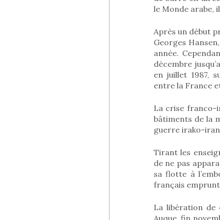
le Monde arabe, il
Après un début pr
Georges Hansen, 
année. Cependan
décembre jusqu’a
en juillet 1987,
entre la France et
La crise franco-i
bâtiments de la 
guerre irako-irani
Tirant les enseig
de ne pas appara
sa flotte à l’em
français emprunt
La libération de
Auque, fin novemb