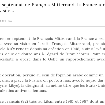
r septennat de François Mitterrand, la France a r
visite…
Le 1 Mai 1988
remier septennat de François Mitterrand, la France a rec
 Avec sa visite en Israël, François Mitterrand, premi
ale à s’y rendre depuis sa création en 1948, a ainsi levé
ais vieux de douze ans à l’égard de l’Etat hébreu. Pour c
cialiste a opéré dans le Golfe un rapprochement avec 
e opération, perçue au sein de l’opinion arabe comme un 
caine, a place la France en porte à faux avec le noyau du
rie, Libye), la désignant, au même titre que les Etats-Unis,
ndestins anti-occidentaux.
e français (92) tués au Liban entre 1981 et 1987, dont u