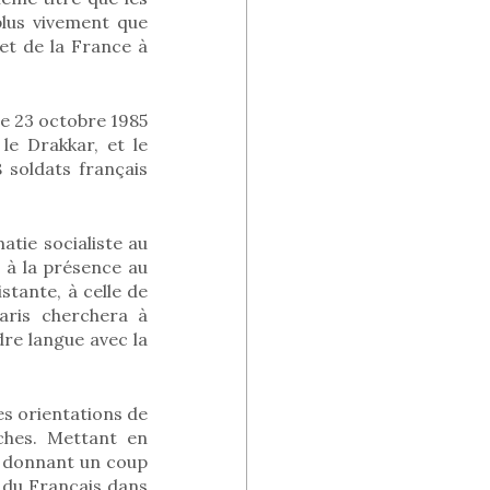
plus vivement que
et de la France à
le 23 octobre 1985
le Drakkar, et le
 soldats français
tie socialiste au
 à la présence au
stante, à celle de
aris cherchera à
dre langue avec la
s orientations de
ches. Mettant en
t donnant un coup
l du Français dans