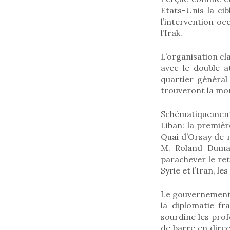
Etats-Unis la ci
l’intervention o
l’Irak.
L’organisation cl
avec le double a
quartier général
trouveront la mor
Schématiquement,
Liban: la premiè
Quai d’Orsay de m
M. Roland Dumas
parachever le ret
Syrie et l’Iran, 
Le gouvernement 
la diplomatie f
sourdine les pro
de barre en direc