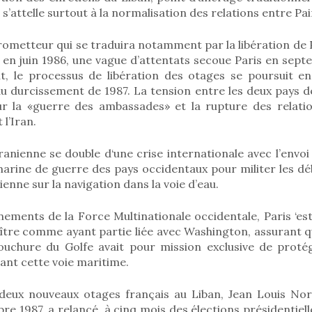
 s’attelle surtout à la normalisation des relations entre Pa
ometteur qui se traduira notamment par la libération de 
en juin 1986, une vague d’attentats secoue Paris en sep
t, le processus de libération des otages se poursuit e
u durcissement de 1987. La tension entre les deux pays
 sur la «guerre des ambassades» et la rupture des relati
 l’Iran.
ranienne se double d‘une crise internationale avec l’envoi
marine de guerre des pays occidentaux pour militer les d
enne sur la navigation dans la voie d’eau.
nements de la Force Multinationale occidentale, Paris ‘est
ître comme ayant partie liée avec Washington, assurant q
bouchure du Golfe avait pour mission exclusive de proté
ant cette voie maritime.
 deux nouveaux otages français au Liban, Jean Louis N
re 1987, a relancé, à cinq mois des élections présidentiell