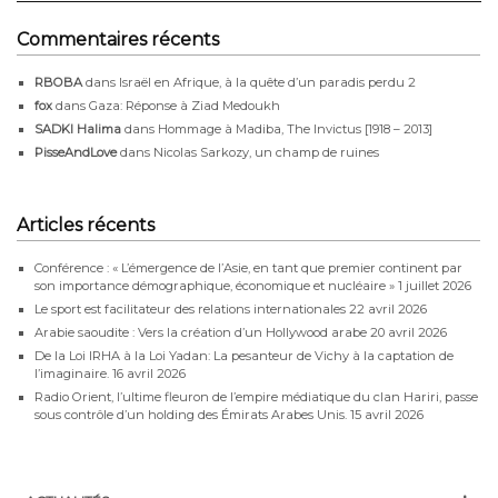
Commentaires récents
RBOBA
dans
Israël en Afrique, à la quête d’un paradis perdu 2
fox
dans
Gaza: Réponse à Ziad Medoukh
SADKI Halima
dans
Hommage à Madiba, The Invictus [1918 – 2013]
PisseAndLove
dans
Nicolas Sarkozy, un champ de ruines
Articles récents
Conférence : « L’émergence de l’Asie, en tant que premier continent par
son importance démographique, économique et nucléaire »
1 juillet 2026
Le sport est facilitateur des relations internationales
22 avril 2026
Arabie saoudite : Vers la création d’un Hollywood arabe
20 avril 2026
De la Loi IRHA à la Loi Yadan: La pesanteur de Vichy à la captation de
l’imaginaire.
16 avril 2026
Radio Orient, l’ultime fleuron de l’empire médiatique du clan Hariri, passe
sous contrôle d’un holding des Émirats Arabes Unis.
15 avril 2026