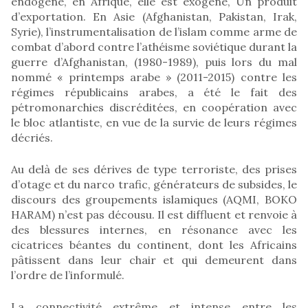
endogène, en Afrique, elle est exogène, Un produit
d’exportation. En Asie (Afghanistan, Pakistan, Irak,
Syrie), l’instrumentalisation de l’islam comme arme de
combat d’abord contre l’athéisme soviétique durant la
guerre d’Afghanistan, (1980-1989), puis lors du mal
nommé « printemps arabe » (2011-2015) contre les
régimes républicains arabes, a été le fait des
pétromonarchies discréditées, en coopération avec
le bloc atlantiste, en vue de la survie de leurs régimes
décriés.
Au delà de ses dérives de type terroriste, des prises
d’otage et du narco trafic, générateurs de subsides, le
discours des groupements islamiques (AQMI, BOKO
HARAM) n’est pas décousu. Il est diffluent et renvoie à
des blessures internes, en résonance avec les
cicatrices béantes du continent, dont les Africains
pâtissent dans leur chair et qui demeurent dans
l’ordre de l’informulé.
La connectivité extrême et intense entre les