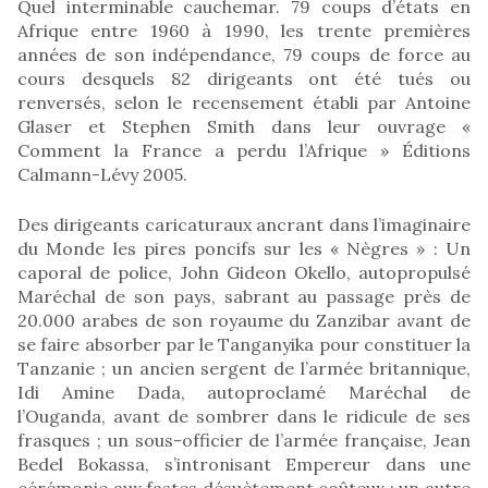
Quel interminable cauchemar. 79 coups d’états en
Afrique entre 1960 à 1990, les trente premières
années de son indépendance, 79 coups de force au
cours desquels 82 dirigeants ont été tués ou
renversés, selon le recensement établi par Antoine
Glaser et Stephen Smith dans leur ouvrage «
Comment la France a perdu l’Afrique » Éditions
Calmann-Lévy 2005.
Des dirigeants caricaturaux ancrant dans l’imaginaire
du Monde les pires poncifs sur les « Nègres » : Un
caporal de police, John Gideon Okello, autopropulsé
Maréchal de son pays, sabrant au passage près de
20.000 arabes de son royaume du Zanzibar avant de
se faire absorber par le Tanganyika pour constituer la
Tanzanie ; un ancien sergent de l’armée britannique,
Idi Amine Dada, autoproclamé Maréchal de
l’Ouganda, avant de sombrer dans le ridicule de ses
frasques ; un sous-officier de l’armée française, Jean
Bedel Bokassa, s’intronisant Empereur dans une
cérémonie aux fastes désuètement coûteux ; un autre