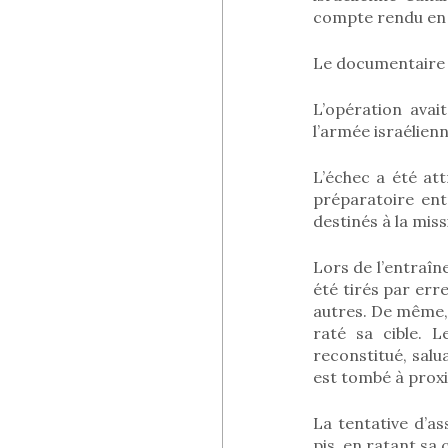
compte rendu en 
Le documentaire 1
L’opération avai
l’armée israélienn
L’échec a été att
préparatoire entr
destinés à la mis
Lors de l’entraîne
été tirés par er
autres. De même, 
raté sa cible. L
reconstitué, salu
est tombé à proxim
La tentative d’a
pis, en ratant sa c