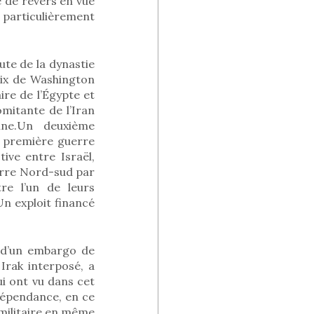
 de revers en vue
, particulièrement
ute de la dynastie
paix de Washington
aire de l’Égypte et
mitante de l’Iran
nne.Un deuxième
a première guerre
tive entre Israël,
erre Nord-sud par
re l’un de leurs
Un exploit financé
t d’un embargo de
Irak interposé, a
ui ont vu dans cet
ndépendance, en ce
n militaire en même