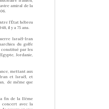
ucléaire iranien,
navire amiral de la
006.
ntre l’État hébreu
, il y a 75 ans.
uerre Israël-Iran
narchies du golfe
 constitué par les
Egypte, Jordanie,
dance, mettant aux
Iran et Israël, et
’Otan, de même que
a fin de la IIème
e concert avec la