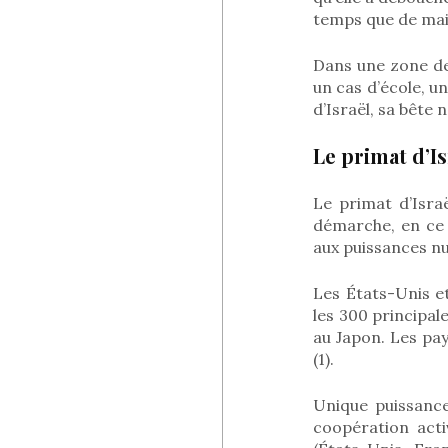
temps que de main
Dans une zone de 
un cas d’école, un
d’Israël, sa bête 
Le primat d’Is
Le primat d’Israë
démarche, en ce 
aux puissances nu
Les États-Unis e
les 300 principal
au Japon. Les pa
(1).
Unique puissance
coopération act