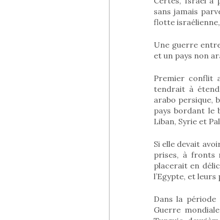
Certes, Israël a
sans jamais parven
flotte israélienne,
Une guerre entre 
et un pays non ar
Premier conflit 
tendrait à étend
arabo persique, b
pays bordant le 
Liban, Syrie et Pal
Si elle devait av
prises, à fronts 
placerait en déli
l’Egypte, et leur
Dans la période 
Guerre mondiale 