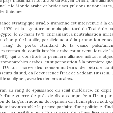
e pays musulman non arabe du Moyen Orient, une alliance
aille le Monde arabe et brider ses pulsions nationalistes
lestinienne.
lliance stratégique israélo-iranienne est intervenue à la ch
er 1979, et la signature un mois plus tard du Traité de 
Égypte, le 25 mars 1979, entraînant la neutralisation milit
 du champ de bataille, parallèlement à la promotion conco
 rang de porte étendard de la cause palestinie
des termes du conflit israélo-arabe est survenu lors de l
91), qui a constitué la première alliance militaire objec
pétromonarchies arabes, en superposition à la première gu
de l’Union sacrée des consommateurs de pétrole cont
sseurs du sud, en l’occurrence l’Irak de Saddam Hussein. 
il le souligner, avec les deniers arabes.
’Iran au rang de «puissance du seuil nucléaire», en dépi
é d’une guerre de près de dix ans imposée à l’Iran par 
ion de larges fractions de l’opinion de l’hémisphère sud, q
ique incontestable la preuve parfaite d’une politique d’i
 sur la possibilité pour l’Iran de se doter d’une dissuasio