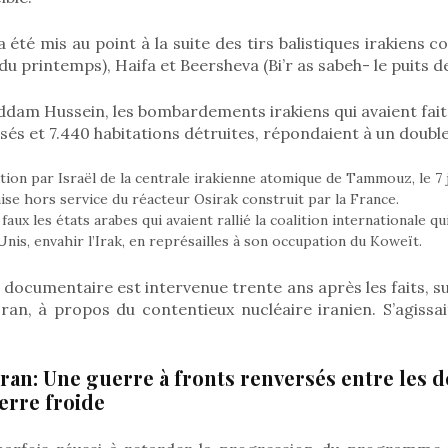
a été mis au point à la suite des tirs balistiques irakiens co
e du printemps), Haifa et Beersheva (Bi’r as sabeh- le puits de
dam Hussein, les bombardements irakiens qui avaient fait
ssés et 7.440 habitations détruites, répondaient à un double
tion par Israël de la centrale irakienne atomique de Tammouz, le 7 j
mise hors service du réacteur Osirak construit par la France.
faux les états arabes qui avaient rallié la coalition internationale qu
Unis, envahir l’Irak, en représailles à son occupation du Koweït.
e documentaire est intervenue trente ans après les faits, s
’Iran, à propos du contentieux nucléaire iranien. S’agissa
Iran: Une guerre à fronts renversés entre les 
uerre froide