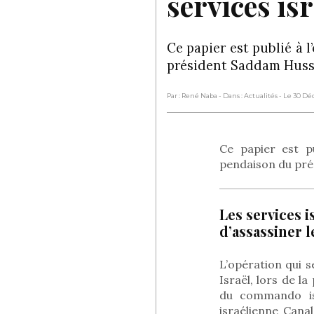
services is
Ce papier est publié à
président Saddam Hus
Par : René Naba
- Dans : Actualités
- Le 30 D
Ce papier est p
pendaison du prés
Les services i
d’assassiner 
L’opération qui s
Israël, lors de l
du commando isr
israélienne Cana