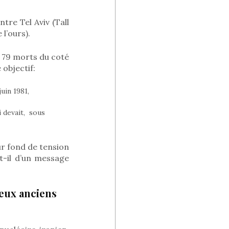
ntre Tel Aviv (Tall
 l’ours).
 79 morts du coté
 objectif:
uin 1981,
i devait, sous
ur fond de tension
it-il d’un message
deux anciens