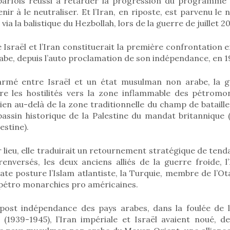
 parfois réussi à retarder la progression du programme n
ir à le neutraliser. Et l’Iran, en riposte, est parvenu le 
 via la balistique du Hezbollah, lors de la guerre de juillet 2
Israël et l’Iran constituerait la première confrontation e
abe, depuis l’auto proclamation de son indépendance, en 1948
armé entre Israël et un état musulman non arabe, la g
re les hostilités vers la zone inflammable des pétromo
ien au-delà de la zone traditionnelle du champ de bataille
bassin historique de la Palestine du mandat britannique (
estine).
oir lieu, elle traduirait un retournement stratégique de ten
renversés, les deux anciens alliés de la guerre froide, l’
cate posture l’Islam atlantiste, la Turquie, membre de l
s pétro monarchies pro américaines.
post indépendance des pays arabes, dans la foulée de l
(1939-1945), l’Iran impériale et Israël avaient noué, d