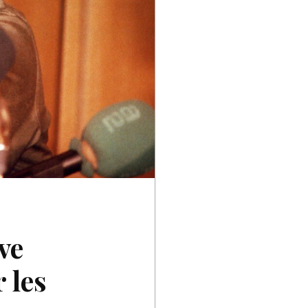
ve
 les