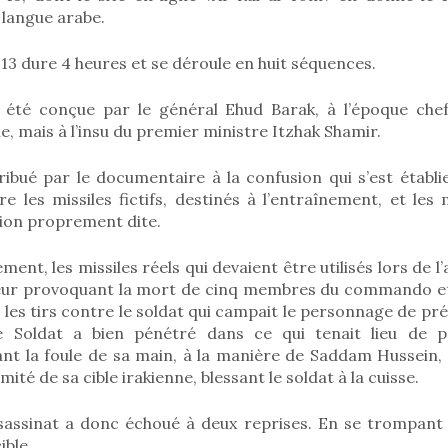
langue arabe.
3 dure 4 heures et se déroule en huit séquences.
t été conçue par le général Ehud Barak, à l’époque che
e, mais à l’insu du premier ministre Itzhak Shamir.
ribué par le documentaire à la confusion qui s’est établi
e les missiles fictifs, destinés à l’entraînement, et les 
sion proprement dite.
ment, les missiles réels qui devaient être utilisés lors de l
reur provoquant la mort de cinq membres du commando et
les tirs contre le soldat qui campait le personnage de pré
e Soldat a bien pénétré dans ce qui tenait lieu de pa
ant la foule de sa main, à la manière de Saddam Hussein, 
ité de sa cible irakienne, blessant le soldat à la cuisse.
ssassinat a donc échoué à deux reprises. En se trompant d
ible.