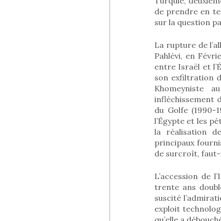
Turquie, deuxièm
de prendre en ten
sur la question pa
La rupture de l’a
Pahlévi, en Févri
entre Israël et l’
son exfiltration
Khomeyniste au
infléchissement 
du Golfe (1990-19
l’Égypte et les 
la réalisation 
principaux fourni
de surcroît, faut-
L’accession de l
trente ans doubl
suscité l’admirat
exploit technolog
qu’elle a débouché