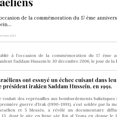
raéliens
 l’occasion de la commémoration du 17 ème annivers
sein…
écembre 2023
ublié à l’occasion de la commémoration du 17 ème an
ident Saddam Hussein le 30 décembre 2006, le jour de la F
sraéliens ont essuyé un échec cuisant dans leu
le président irakien Saddam Hussein, en 1991.
e voulait des représailles aux bombardements balistiques
a première guerre d’Irak (1990-1991), s’est soldée par la
aélien et 5 blessés, a révélé un documentaire diffu
l 13, dont le site en ligne «Ar Rai al Yom» en donne le