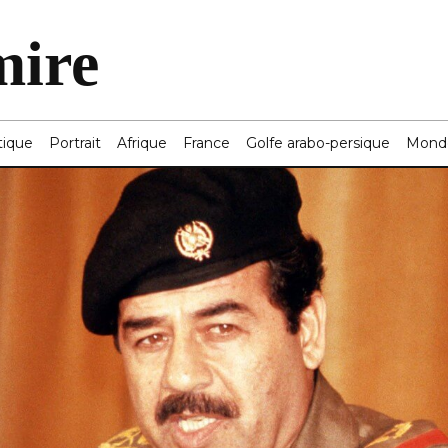
mire
tique
Portrait
Afrique
France
Golfe arabo-persique
Mond