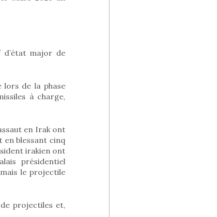
f d’état major de
e lors de la phase
missiles à charge,
’assaut en Irak ont
 en blessant cinq
sident irakien ont
lais présidentiel
mais le projectile
e projectiles et,