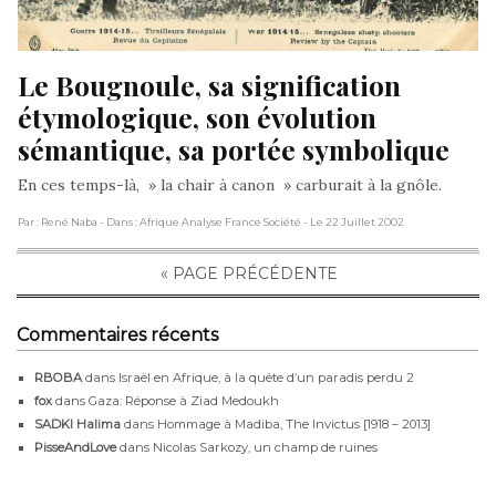
Le Bougnoule, sa signification 
étymologique, son évolution 
sémantique, sa portée symbolique
En ces temps-là, » la chair à canon » carburait à la gnôle.
Par : René Naba
- Dans : Afrique Analyse France Société
- Le 22 Juillet 2002
« PAGE PRÉCÉDENTE
Commentaires récents
RBOBA
dans
Israël en Afrique, à la quête d’un paradis perdu 2
fox
dans
Gaza: Réponse à Ziad Medoukh
SADKI Halima
dans
Hommage à Madiba, The Invictus [1918 – 2013]
PisseAndLove
dans
Nicolas Sarkozy, un champ de ruines