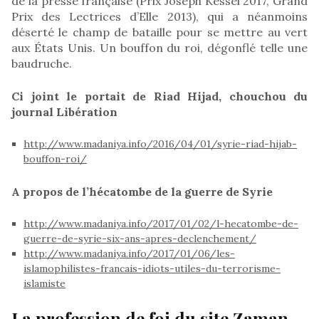
de la presse française (Prix Joseph Kessel 2017, Grand
Prix des Lectrices d’Elle 2013), qui a néanmoins
déserté le champ de bataille pour se mettre au vert
aux États Unis. Un bouffon du roi, dégonflé telle une
baudruche.
Ci joint le portait de Riad Hijad, chouchou du
journal Libération
http://www.madaniya.info/2016/04/01/syrie-riad-hijab-
bouffon-roi/
A propos de l’hécatombe de la guerre de Syrie
http://www.madaniya.info/2017/01/02/l-hecatombe-de-
guerre-de-syrie-six-ans-apres-declenchement/
http://www.madaniya.info/2017/01/06/les-
islamophilistes-francais-idiots-utiles-du-terrorisme-
islamiste
La profession de foi du site Zaman