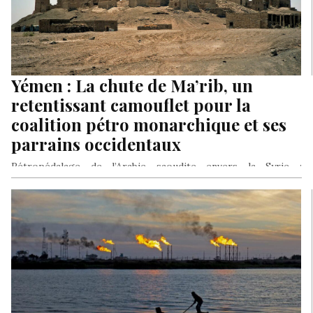
Yémen : La chute de Ma’rib, un
retentissant camouflet pour la
coalition pétro monarchique et ses
parrains occidentaux
Rétropédalage de l’Arabie saoudite envers la Syrie :
L’Arabisme, meilleur antidote à l’extrémisme islamique. Vers
une convergence entre Al Qaida…