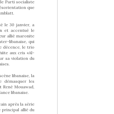
e Parti socialiste
désorientation que
umblatt.
é le 30 janvier, a
n et accentué le
eur allié maronite
ter-libanaise, qui
e décence, le trio
hiite aux cris «Al-
ur sa violation du
ises.
cène libanaise, la
de démasquer les
ent René Mouawad,
ance libanaise.
in après la série
principal allié du