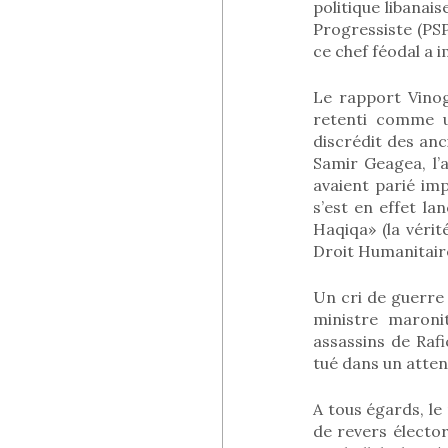
politique libanai
Progressiste (PSP
ce chef féodal a 
Le rapport Vinogr
retenti comme u
discrédit des anc
Samir Geagea, l’a
avaient parié imp
s’est en effet lan
Haqiqa» (la vérit
Droit Humanitaire
Un cri de guerre 
ministre maroni
assassins de Raf
tué dans un atten
A tous égards, l
de revers élector