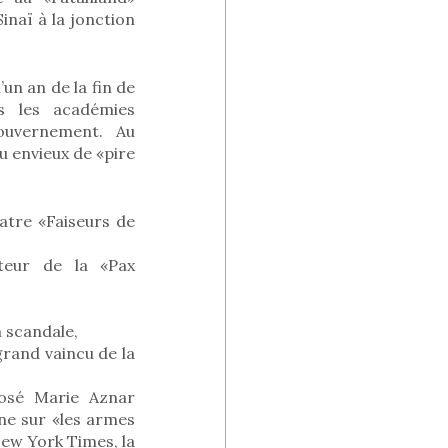
naï à la jonction
n an de la fin de
s les académies
ouvernement. Au
u envieux de «pire
atre «Faiseurs de
ateur de la «Pax
n scandale,
grand vaincu de la
 José Marie Aznar
ne sur «les armes
New York Times, la