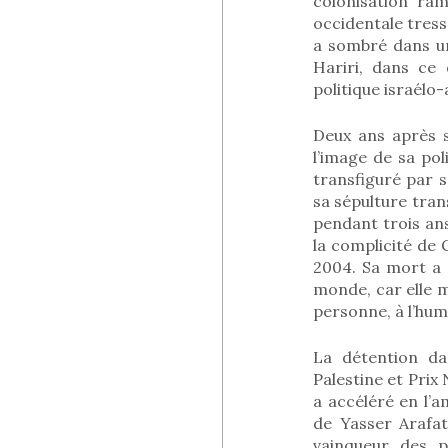
colonisation ra
occidentale tress
a sombré dans un
Hariri, dans ce
politique israél
Deux ans après 
l’image de sa pol
transfiguré par 
sa sépulture tra
pendant trois an
la complicité de
2004. Sa mort a 
monde, car elle m
personne, à l’hum
La détention da
Palestine et Prix
a accéléré en l’a
de Yasser Arafat
vainqueur des pr