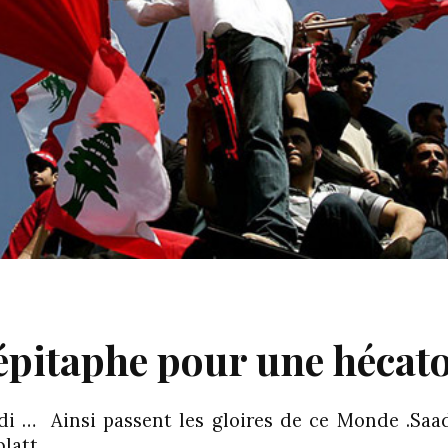
’épitaphe pour une héca
di … Ainsi passent les gloires de ce Monde .Saad
blatt…