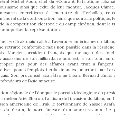
néral Michel Aoun, chef du «Courant Patriotique Libana
ousiasme ainsi que celui de leur mentor, Jacques Chirac,
mesures coercitives» à l’encontre du Hezbollah, rétr
r moral de la confrontation, ainsi que son allié politique, l
de la compétititon électorale du camp chrétien, dont le t
monopoliser la représentation.
uerre d’Irak mais rallié à l’aventure américaine du Liban
ne retraite confortable mais non paisible dans la résiden
nais. L’ancien président français qui menaçait des foud
s assassins de son milliardaire ami, est, à son tour, en d
propre pays pour des affaires ayant trait à l’argent i
ictives pour d’emplois fictifs financés pourtant par l’a
nçais. Son proconsul acariâtre au Liban, Bernard Emié,
rofondeurs de l’Asie mineure.
tion régionale de l’époque, le parrain idéologique du prési
sraélien Ariel Sharon, l’artisan de l’invasion du Liban, en 
sion américaine de l’Irak, le tortionnaire de Yasser Arafat
ne du destin, le sort funeste d’un «mort-vivant». Le