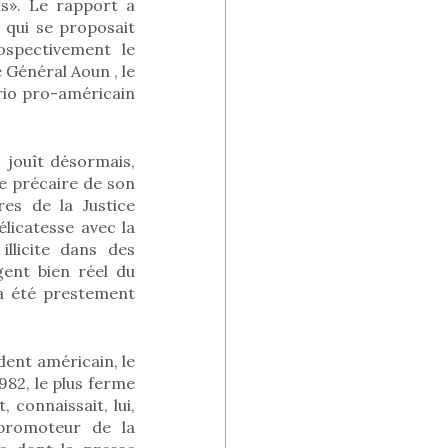
is». Le rapport a
 qui se proposait
ospectivement le
e Général Aoun , le
rio pro-américain
, jouît désormais,
ce précaire de son
res de la Justice
élicatesse avec la
llicite dans des
rgent bien réel du
 a été prestement
dent américain, le
1982, le plus ferme
, connaissait, lui,
 promoteur de la