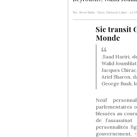
Par : René Naba
- Dans : Editorial Liban
- Le 9
Sic transit 
Monde
.Saad Hariri, «
Walid Joumblatt
Jacques Chirac,
Ariel Sharon, 
George Bush, l
Neuf personnali
parlementaires o
blessées au cours
de l’assassinat
personnalités f
gouvernement, -