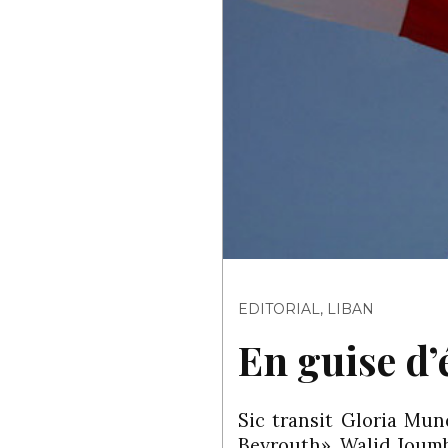
EDITORIAL
,
LIBAN
En guise d
Sic transit Gloria Mun
Beyrouth», Walid Joum