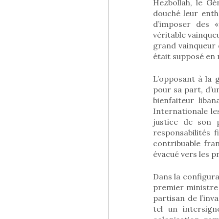
Hezbollah, le Gé
douché leur enth
d’imposer des «
véritable vainqueu
grand vainqueur 
était supposé en 
L’opposant à la g
pour sa part, d’u
bienfaiteur liba
Internationale le
justice de son 
responsabilités f
contribuable fra
évacué vers les p
Dans la configura
premier ministre i
partisan de l’inva
tel un intersig