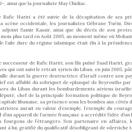
ainsi que la journaliste May Chidiac.
e Rafic Hariri a été suivie de la décapitation de ses pr
la scène occidentale, les journalistes Gébrane Tuéni, Dir
adjoint Samir Kassir, ainsi que du décès de son protec
ix mois plus tard en Août 2005, au moment même où Moha
e l’aile dure du régime islamique était élu à la présidenc
 successeur de Rafic Hariri, son fils puîné Saad Hariri, g
ives qui ont suivi le retrait syrien du Liban, en juin 2005, pâ
lle durant la guerre destructrice d’Israël contre son pays
ef est affublé du sobriquet de «planqué de Beyrouth» par a
hors du Liban durant les bombardements aériens israélien
 député, chef de la principale formation politique de Beyro
capitale libanaise, sa présence sous les bombes aux côtés d
riotes aurait eu valeur d’exemple, l’exemple du courage 
 d’un appareil de l’armée française a accrédité l’idée d’
s fourgons de l’étranger». Son partenaire en affaires, le
nt à lui, gratifié du qualificatif désobligeant de «derviche 