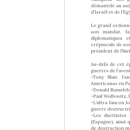
démantelé au sud
d’Israël et de l’Eg
Le grand ordonna
son mandat, fa
diplomatiques 
crépuscule de son
président de l’hi
Au-delà de cet é
guerre» de l’avent
-Tony Blair, l’
Americana» en Pa
-Donald Rumsfeld,
-Paul Wolfowitz, 
-L’ultra faucon J
guerre destructric
-Les duettistes 
(Espagne), ainsi
de destruction ma