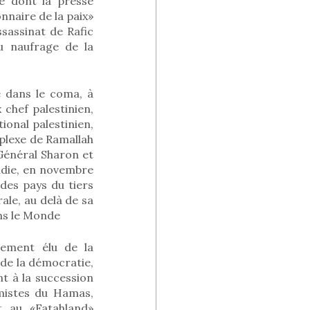
e dont la presse
nnaire de la paix»
sassinat de Rafic
u naufrage de la
 dans le coma, à
 chef palestinien,
onal palestinien,
plexe de Ramallah
Général Sharon et
adie, en novembre
des pays du tiers
ale, au delà de sa
ans le Monde
uement élu de la
 de la démocratie,
nt à la succession
amistes du Hamas,
nt au «Fatahland»