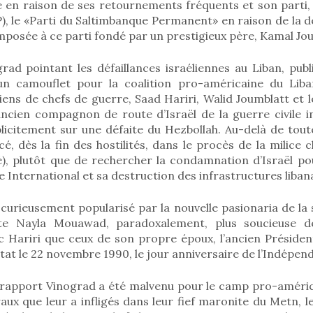
se en raison de ses retournements fréquents et son parti, l
), le «Parti du Saltimbanque Permanent» en raison de la 
imposée à ce parti fondé par un prestigieux père, Kamal Jo
ad pointant les défaillances israéliennes au Liban, publi
n camouflet pour la coalition pro-américaine du Liba
iens de chefs de guerre, Saad Hariri, Walid Joumblatt et l
ncien compagnon de route d’Israël de la guerre civile in
licitement sur une défaite du Hezbollah. Au-delà de tout
cé, dès la fin des hostilités, dans le procès de la milice c
é), plutôt que de rechercher la condamnation d’Israël po
 International et sa destruction des infrastructures libana
curieusement popularisé par la nouvelle pasionaria de la s
te Nayla Mouawad, paradoxalement, plus soucieuse 
ic Hariri que ceux de son propre époux, l’ancien Présid
tat le 22 novembre 1990, le jour anniversaire de l’Indépend
e rapport Vinograd a été malvenu pour le camp pro-américa
aux que leur a infligés dans leur fief maronite du Metn, le 