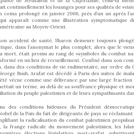
mpante de Jérusalem et de la Cisjordanie, celui-là mêm
ait continuellement les louanges pour ses qualités de «visio
 coma prolongé en janvier 2006, près d’un an après l’as
 qui apparaît comme une illustration symptomatique d
o-américaine au Moyen-Orient.
son accident de santé, Sharon demeure toujours plongé
itique, dans l’anonymat le plus complet, alors que le vieux
sa mort, était promu au rang de «symbole» du combat nati
nsformé en un lieu de recueillement. Confiné dans son com
s, dans des conditions de vie rudimentaire, sur ordre du 
 George Bush, Arafat est décédé à Paris des suites de mal
été vécue comme une délivrance par une large fraction 
ettait un terme, au delà de sa souffrance physique et mor
iliation du peuple palestinien et de leurs sympathisants d
ns des conditions hideuses du Président démocratiq
 Nobel de la Paix du fait de dirigeants de pays se réclamant
mplifiant la radicalisation du combat palestinien propulsa
, la frange radicale du mouvement palestinien, les Isl
emières élections législatives post-arafat, substitua