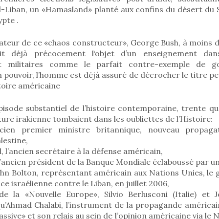
-Liban, un «Hamasland» planté aux confins du désert du Si
ypte .
teur de ce «chaos constructeur», George Bush, à moins d’u
it déjà précocement l‘objet d’un enseignement dan
et militaires comme le parfait contre-exemple de g
 pouvoir, l’homme est déjà assuré de décrocher le titre pe
stoire américaine
pisode substantiel de l’histoire contemporaine, trente qu
ure irakienne tombaient dans les oubliettes de l’Histoire:
ancien premier ministre britannique, nouveau propag
lestine,
 l’ancien secrétaire à la défense américain,
l’ancien président de la Banque Mondiale éclaboussé par u
ohn Bolton, représentant américain aux Nations Unies, le 
e israélienne contre le Liban, en juillet 2006,
de la «Nouvelle Europe», Silvio Berlusconi (Italie) et
 qu’Ahmad Chalabi, l’instrument de la propagande américai
ssive» et son relais au sein de l’opinion américaine via le 