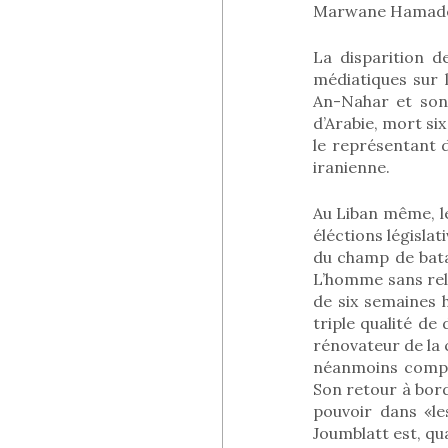
Marwane Hamadé-, 
La disparition d
médiatiques sur 
An-Nahar et son 
d’Arabie, mort s
le représentant d
iranienne.
Au Liban même, le
éléctions législat
du champ de batai
L’homme sans reli
de six semaines 
triple qualité de
rénovateur de la 
néanmoins compat
Son retour à bord
pouvoir dans «le
Joumblatt est, qua