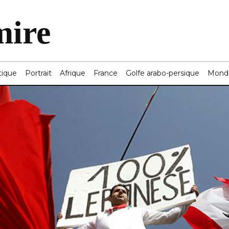
mire
tique
Portrait
Afrique
France
Golfe arabo-persique
Mond