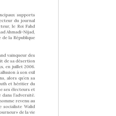
incipaux supports
ecteur du journal
teur, le Roi Fahd
mad Ahmadi-Nijad,
e de la République
rand vainqueur des
tit de sa désertion
, en juillet 2006.
llusion à son exil
s, alors qu’en sa
uth et héritier du
e ses électeurs et
dans l’adversité.
un homme revenu au
 socialiste Walid
tourneur» de la vie