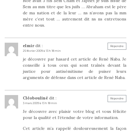
Noé avait 3 fils Sem Cham et Japhet je suis issue de
Sem au mm titre que les juifs … Abraham est le père
de ma nation et de la leur … ns n’avons pas la mm
mère c’est tout … autrement dit ns ns entretuons
entre nous.
elmir
dit :
Répondre
25 février 2009 à 13 h 18 min
je découvre par hasard cet article de René Naba. Je
conseille à tous ceux qui sont traînés devant la
justice pour antisémitisme de puiser leurs
arguments de défense dans cet article de René Naba.
Cléobouliné
dit :
Répondre
3 mars 2009 à 13 h 18 min
Je découvre avec plaisir votre blog et vous félicite
pour la qualité et l’étendue de votre information.
Cet article m’a rappelé douloureusement la façon