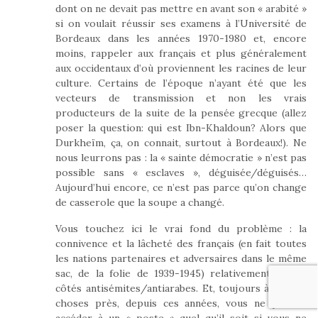
dont on ne devait pas mettre en avant son « arabité »
si on voulait réussir ses examens à l’Université de
Bordeaux dans les années 1970-1980 et, encore
moins, rappeler aux français et plus généralement
aux occidentaux d’où proviennent les racines de leur
culture. Certains de l’époque n’ayant été que les
vecteurs de transmission et non les vrais
producteurs de la suite de la pensée grecque (allez
poser la question: qui est Ibn-Khaldoun? Alors que
Durkheïm, ça, on connait, surtout à Bordeaux!). Ne
nous leurrons pas : la « sainte démocratie » n’est pas
possible sans « esclaves », déguisée/déguisés…
Aujourd’hui encore, ce n’est pas parce qu’on change
de casserole que la soupe a changé.
Vous touchez ici le vrai fond du problème : la
connivence et la lâcheté des français (en fait toutes
les nations partenaires et adversaires dans le même
sac, de la folie de 1939-1945) relativement à leur
côtés antisémites/antiarabes. Et, toujours à peu de
choses près, depuis ces années, vous ne pouvez
accéder à un « poste » quel qu’il soit si vous ne