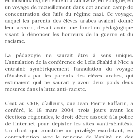
et musulmans), se rendent à Auchwitz, en Pologne, en
un voyage de recueillement dans cet ancien camp de
concentration des Juifs du régime nazi. Ce voyage,
auquel les parents des élèves arabes avaient donné
leur accord, devait avoir une fonction pédagogique
visant à dénoncer les horreurs de la guerre et du
racisme.
La pédagogie ne saurait être à sens unique.
L’annulation de la conférence de Leila Shahid à Nice a
entrainé symétriquement l’annulation du voyage
d’Aushwitz par les parents des élèves arabes, qui
estimaient quil ne saurait y avoir deux poids deux
mesures dans la lutte anti-raciste.
C’est au CRIF, d´ailleurs, que Jean Pierre Raffarin, a
conféré, le 18 mars 2004, trois jours avant les
élections régionales, le droit dêtre associé à la police
de l’internet pour dépister les sites «anti-sémités».
Un droit qui constitue un privilège exorbitant, en
contradicition avec le principe de légalité, un des