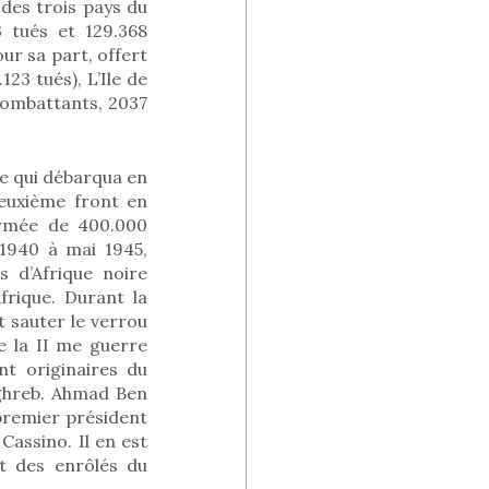
 des trois pays du
3 tués et 129.368
our sa part, offert
23 tués), L’Ile de
combattants, 2037
e qui débarqua en
deuxième front en
armée de 400.000
1940 à mai 1945,
s d’Afrique noire
frique. Durant la
t sauter le verrou
e la II me guerre
nt originaires du
aghreb. Ahmad Ben
 premier président
Cassino. Il en est
t des enrôlés du