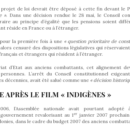
n projet de loi devrait être déposé à cette fin devant le
e »
. Dans une décision rendue le 28 mai, le Conseil cons
aire au principe d’égalité que les pensions soient diffé
nt réside en France ou à l’étranger.
pour la première fois à une
« question prioritaire de const
 alors censuré des dispositions législatives qui réservaient
français et étrangers qui résident à l’étranger.
riat d’Etat aux anciens combattants, cet alignement dev
personnes. L’arrêt du Conseil constitutionnel exigeant
es décennies, avait été salué comme une
« décision historiq
 APRÈS LE FILM « INDIGÈNES »
06, l’Assemblée nationale avait pourtant adopté à
er
ouvernement revalorisant au 1
janvier 2007 prochain
lonies, dans le cadre du budget 2007 des anciens combatt