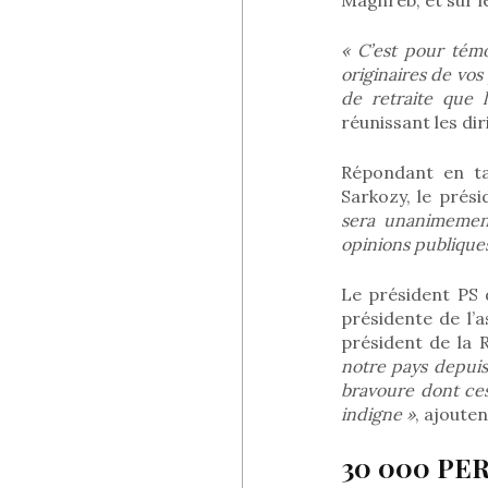
« C’est pour tém
originaires de vo
de retraite que l
réunissant les di
Répondant en ta
Sarkozy, le prési
sera unanimement
opinions publique
Le président PS d
présidente de l’
président de la 
notre pays depuis
bravoure dont ces
indigne »
, ajoute
30 000 P