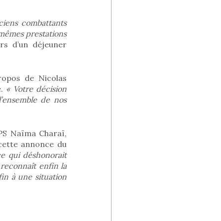
ciens combattants
 mêmes prestations
ors d’un déjeuner
ropos de Nicolas
e.
« Votre décision
l’ensemble de nos
e PS Naïma Charaï,
 cette annonce du
ice qui déshonorait
 reconnaît enfin la
in à une situation