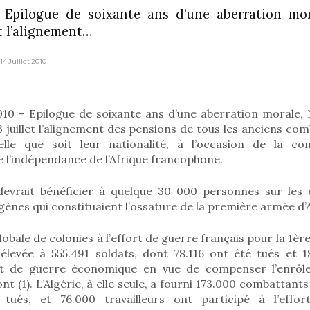
 – Epilogue de soixante ans d’une aberration mo
t l’alignement…
 14 Juillet 2010
 2010 – Epilogue de soixante ans d’une aberration morale,
juillet l’alignement des pensions de tous les anciens co
uelle que soit leur nationalité, à l’occasion de la 
 l’indépendance de l’Afrique francophone.
devrait bénéficier à quelque 30 000 personnes sur les 
ènes qui constituaient l’ossature de la première armée d’A
lobale de colonies à l’effort de guerre français pour la 1è
t élevée à 555.491 soldats, dont 78.116 ont été tués et 1
ffort de guerre économique en vue de compenser l’enrôl
ont (1). L’Algérie, à elle seule, a fourni 173.000 combatta
tués, et 76.000 travailleurs ont participé à l’effo