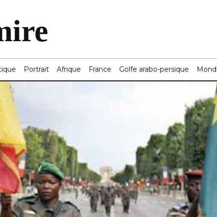
mire
tique
Portrait
Afrique
France
Golfe arabo-persique
Mond