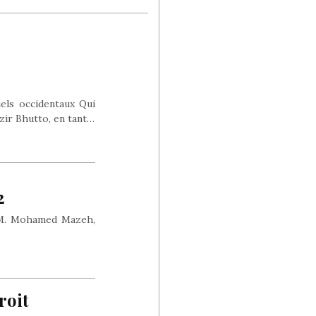
uels occidentaux Qui
azir Bhutto, en tant…
2
 M. Mohamed Mazeh,
roit