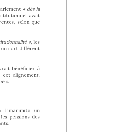
 Parlement
« dès la
titutionnel avait
rentes, selon que
itutionnalité »
, les
 un sort différent
rait bénéficier à
 cet alignement,
ue »
.
 l’unanimité un
 les pensions des
ants.