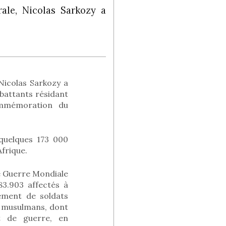
rale, Nicolas Sarkozy a
 Nicolas Sarkozy a
mbattants résidant
commémoration du
quelques 173 000
frique.
re Guerre Mondiale
83.903 affectés à
ement de soldats
nts musulmans, dont
rt de guerre, en