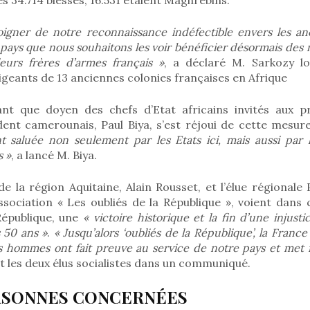
oigner de notre reconnaissance indéfectible envers les an
s pays que nous souhaitons les voir bénéficier désormais des
eurs frères d’armes français »
, a déclaré M. Sarkozy l
rigeants de 13 anciennes colonies françaises en Afrique
nt que doyen des chefs d’Etat africains invités aux p
dent camerounais, Paul Biya, s’est réjoui de cette mesur
 saluée non seulement par les Etats ici, mais aussi par 
s »
, a lancé M. Biya.
e la région Aquitaine, Alain Rousset, et l’élue régional
association « Les oubliés de la République », voient dans
République, une
« victoire historique et la fin d’une injust
 50 ans »
.
« Jusqu’alors ‘oubliés de la République’, la France
 hommes ont fait preuve au service de notre pays et met f
nt les deux élus socialistes dans un communiqué.
ERSONNES CONCERNÉES