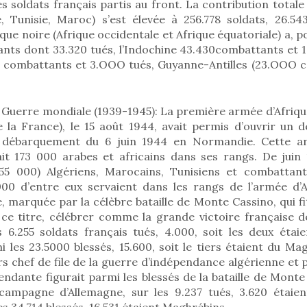
soldats français partis au front. La contribution totale
, Tunisie, Maroc) s’est élevée à 256.778 soldats, 26.54
rique noire (Afrique occidentale et Afrique équatoriale) a, p
ts dont 33.320 tués, l’Indochine 43.430combattants et 1.1
3 combattants et 3.OOO tués, Guyanne-Antilles (23.OOO 
 Guerre mondiale (1939-1945): La première armée d’Afriqu
 la France), le 15 août 1944, avait permis d’ouvrir un 
 débarquement du 6 juin 1944 en Normandie. Cette 
t 173 000 arabes et africains dans ses rangs. De juin 
55 000) Algériens, Marocains, Tunisiens et combattant
000 d’entre eux servaient dans les rangs de l’armée d’A
, marquée par la célèbre bataille de Monte Cassino, qui fi
 ce titre, célébrer comme la grande victoire française d
s 6.255 soldats français tués, 4.000, soit les deux étaie
 les 23.5000 blessés, 15.600, soit le tiers étaient du M
urs chef de file de la guerre d’indépendance algérienne et
pendante figurait parmi les blessés de la bataille de Monte 
ampagne d’Allemagne, sur les 9.237 tués, 3.620 étaien
es 34.714 blessés, 16.531 étaient Maghrébins.