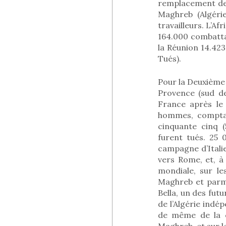
remplacement des 
Maghreb (Algérie
travailleurs. L’Af
164.000 combattan
la Réunion 14.42
Tués).
Pour la Deuxième
Provence (sud de
France après le
hommes, comptai
cinquante cinq (
furent tués. 25 
campagne d’Italie
vers Rome, et, à
mondiale, sur le
Maghreb et parmi
Bella, un des fut
de l’Algérie indé
de même de la c
Maghreb, et sur l