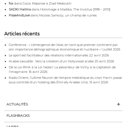
fox
dans
Gaza: Réponse à Ziad Medoukh
SADKI Halima
dans
Hommage à Madiba, The Invictus [1918 – 2013]
PisseAndLove
dans
Nicolas Sarkozy, un champ de ruines
Articles récents
Conférence : « L’émergence de l’Asie, en tant que premier continent par
son importance démographique, économique et nucléaire »
1 juillet 2026
Le sport est facilitateur des relations internationales
22 avril 2026
Arabie saoudite : Vers la création d’un Hollywood arabe
20 avril 2026
De la Loi IRHA à la Loi Yadan: La pesanteur de Vichy à la captation de
l’imaginaire.
16 avril 2026
Radio Orient, l’ultime fleuron de l’empire médiatique du clan Hariri, passe
sous contrôle d’un holding des Émirats Arabes Unis.
15 avril 2026
ACTUALITÉS
FLASHBACKS
LIVRES