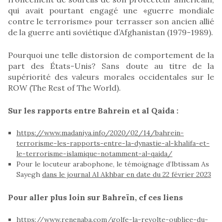
qui avait pourtant engagé une «guerre mondiale
contre le terrorisme» pour terrasser son ancien allié
de la guerre anti soviétique d’Afghanistan (1979-1989).
Pourquoi une telle distorsion de comportement de la
part des États-Unis? Sans doute au titre de la
supériorité des valeurs morales occidentales sur le
ROW (The Rest of The World).
Sur les rapports entre Bahrein et al Qaida :
https://www.madaniya.info/2020/02/14/bahrein-
terrorisme-les-rapports-entre-la-dynastie-al-khalifa-et-
le-terrorisme-islamique-notamment-al-qaida/
Pour le locuteur arabophone, le témoignage d’Ibtissam As
Sayegh
dans le journal Al Akhbar en date du 22 février 2023
Pour aller plus loin sur Bahreïn, cf ces liens
https://www.renenaba.com/golfe-la-revolte-oubliee-du-