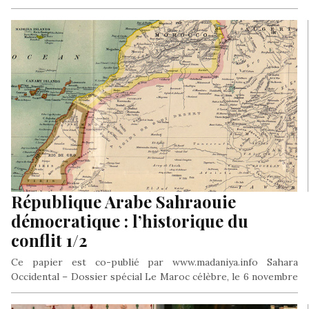
Bretagne, qu’il n’y a pas pour moi aucun empêchement à offrir
la Palestine aux malheureux juifs ou tout autre, selon ce que
décidera la Grande Bretagne, dont je ne contesterai pas la
décision jusqu’à la fin du Monde».
République Arabe Sahraouie
démocratique : l’historique du
conflit 1/2
Ce papier est co-publié par www.madaniya.info Sahara
Occidental – Dossier spécial Le Maroc célèbre, le 6 novembre
2016, le 41e…