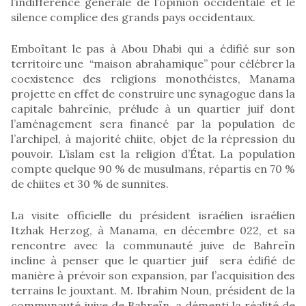
l’indifférence générale de l’opinion occidentale et le
silence complice des grands pays occidentaux.
Emboîtant le pas à Abou Dhabi qui a édifié sur son
territoire une “maison abrahamique” pour célébrer la
coexistence des religions monothéistes, Manama
projette en effet de construire une synagogue dans la
capitale bahreïnie, prélude à un quartier juif dont
l’aménagement sera financé par la population de
l’archipel, à majorité chiite, objet de la répression du
pouvoir. L’islam est la religion d’État. La population
compte quelque 90 % de musulmans, répartis en 70 %
de chiites et 30 % de sunnites.
La visite officielle du président israélien israélien
Itzhak Herzog, à Manama, en décembre 022, et sa
rencontre avec la communauté juive de Bahreïn
incline à penser que le quartier juif sera édifié de
manière à prévoir son expansion, par l’acquisition des
terrains le jouxtant. M. Ibrahim Noun, président de la
communauté juive de Bahreïn, a démenti la réalité de